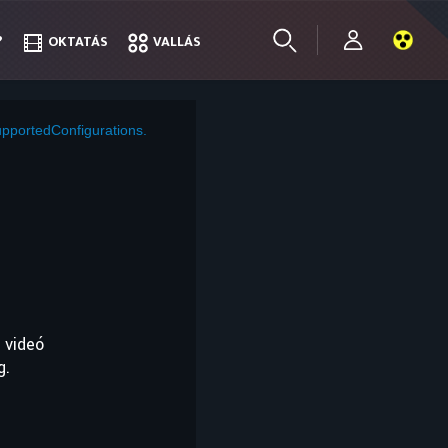
?
?
OKTATÁS
OKTATÁS
VALLÁS
VALLÁS
pportedConfigurations.
 videó
g.