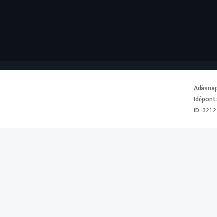
Adásna
Időpont
ID:
3212