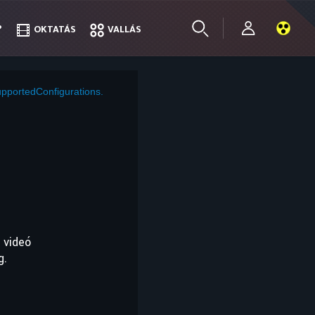
?
?
OKTATÁS
OKTATÁS
VALLÁS
VALLÁS
pportedConfigurations.
 videó
g.