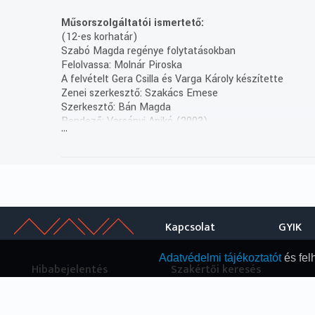
Műsorszolgáltatói ismertető:
(12-es korhatár)
Szabó Magda regénye folytatásokban
Felolvassa: Molnár Piroska
A felvételt Gera Csilla és Varga Károly készítette
Zenei szerkesztő: Szakács Emese
Szerkesztő: Bán Magda
Rendező: Varsányi Anikó (2003)
...
(13/11. rész hétfőn 13.06)
(Felvétel: 2003.11.27.)
Kapcsolat
GYIK
Adatvédelmi tájékoztatót
és fel
Hibabejelentés
Szakértői keresés