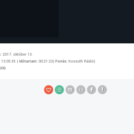
p:
2017. október 13.
:
13:05:35 |
Időtartam:
00:21:23|
Forrás:
Kossuth Rádió|
996