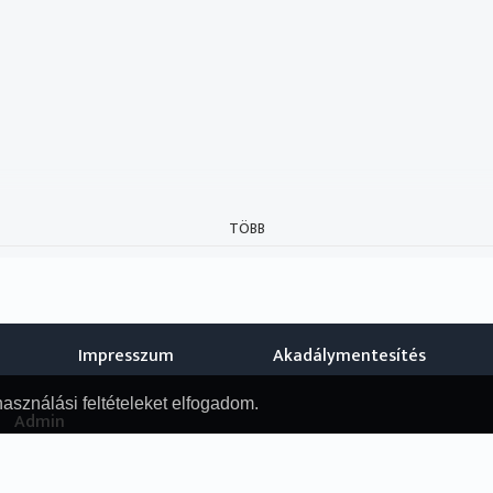
TÖBB
Impresszum
Akadálymentesítés
használási feltételeket elfogadom.
Admin
© Nemzeti Audiovizuális Archívum, 2019