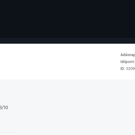
Adásna
Időpont
ID:
3209
13/10