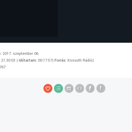
p:
2017. szeptember 06.
:
21:30:03 |
Időtartam:
00:17:57|
Forrás:
Kossuth Rádió|
767