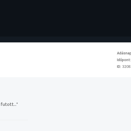
Adásna
Időpont
ID:
3208
utott..."