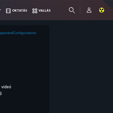
?
?
OKTATÁS
OKTATÁS
VALLÁS
VALLÁS
pportedConfigurations.
 videó
g.