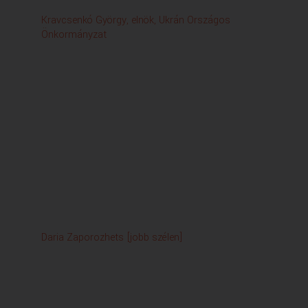
Kravcsenkó György, elnök, Ukrán Országos
Vla
Önkormányzat
Daria Zaporozhets [jobb szélen]
Tel
Ne