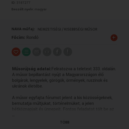
ID:
3187277
VALLÁS
VALLÁS
Beszélt nyelv:
magyar
NAVA műfaj:
NEMZETISÉGI / KISEBBSÉGI MŰSOR
+
Főcím:
Rondó
Műsorújság adatai:
Feliratozva a teletext 333. oldalán.
A műsor bepillantást nyújt a Magyarországon élő
bolgárok, lengyelek, görögök, örmények, ruszinok és
ukránok életébe.
A műsor egyfajta fórumot jelent a kis közösségeknek,
bemutatja múltjukat, történelmüket, a jelen
hétköznapjait és ünnepeit. Fontos feladatot tölt be az
...
anyanyelvi kultúra ápolásában, hiszen a forgatott
anyagok többsége az adott kisebbség nyelvén készül
TÖBB
magyar feliratozással.