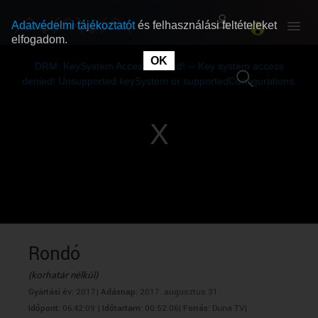
Adatvédelmi tájékoztatót
és felhasználási feltételeket
elfogadom.
This
is
OK
RÓLUNK
RÓLUNK
a
DRM: KeySystem Access Denied! -- Key system access
modal
window.
denied! Unsupported keySystem or supportedConfigurations.
SZABAD MŰSOROK
SZABAD MŰSOROK
MŰSORÚJSÁG
MŰSORÚJSÁG
GYŰJTEMÉNYEK
GYŰJTEMÉNYEK
SEGÍTHETÜNK?
SEGÍTHETÜNK?
Rondó
(korhatár nélkül)
OKTATÁS
OKTATÁS
Gyártási év:
2017|
Adásnap:
2017. augusztus 31.
Időpont:
06:42:09 |
Időtartam:
00:52:06|
Forrás:
Duna TV|