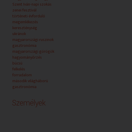
A lélek és a hang ünnepén a balatonfőkajári
Szent Iván-napi szokás
templomban és kertjében találkoztak a Szent Efrém
zenei fesztivál
Férfikar barátai és vendégei egy kis öröméneklésre.
történeti évforduló
- IVANA KUPALA ÜNNEP
megemlékezés
A Szentivánéj mágiákkal és apró csodákkal fűszerezett
kereszténység
éjszaka. Számos népi hagyomány kapcsolódik hozzá.
ukránok
Az ukránoknál az ünnep a folyóról, a lányokról, a
magyarországi ruszinok
virágokról, a vidámságról és a zenéről szól.
gasztronómia
- A VARSÓI FELKELÉS EMLÉKÉRE
magyarországi görögök
A folytatásban egy különleges film kapcsán
hagyományőrzés
emlékezünk meg a varsói felkelésről. A filmet teljes
búcsú
egészében korabeli dokumentum anyagokból vágták
felkelés
össze. A felvételeket a Varsói Felkelés múzeuma
forradalom
bocsátotta az alkotók rendelkezésére. Az eseményeket
második világháború
két fiatal riporter szemével ismerhetjük meg, akik
gasztronómia
szemtanúi voltak a harcoknak.
- AHÁNY HÁZ… – ÖRMÉNY LEVES
Személyek
Ahány ház… – rovatunkban ezúttal az örmény Bozbash
leves elkészítését ismerhetik meg.
- NEMZETISÉGI HÍREK
- Ruszin Görögkatolikus Közösségi Ház alapkőletétele
Debrecenben
- a Konstantinápolyi Patriárka látogatása Budapesten