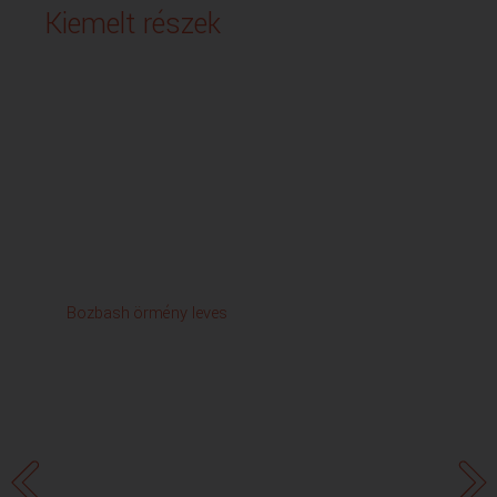
Kiemelt részek
Bozbash örmény leves
A g
ala