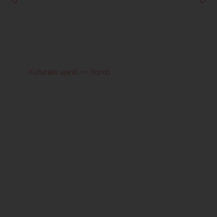
Kulturális ajánló == Rondó
Zso
4-
el