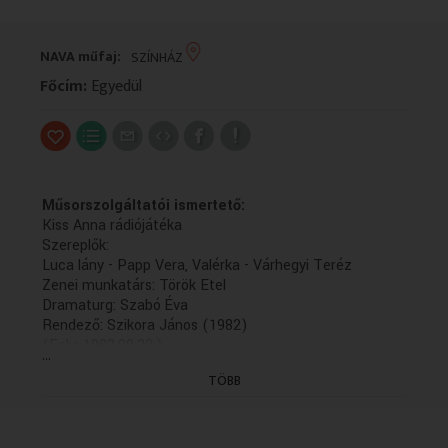
VALLÁS
VALLÁS
NAVA műfaj:
SZÍNHÁZ
Főcím:
Egyedül
Műsorszolgáltatói ismertető:
Kiss Anna rádiójátéka
Szereplők:
Luca lány - Papp Vera, Valérka - Várhegyi Teréz
Zenei munkatárs: Török Etel
Dramaturg: Szabó Éva
Rendező: Szikora János (1982)
(Felv: 1982.09.30.)
...
TÖBB