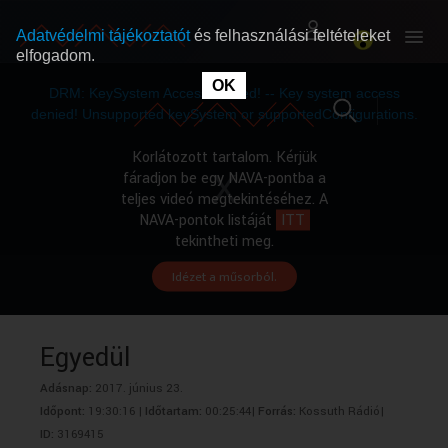
Adatvédelmi tájékoztatót
és felhasználási feltételeket
elfogadom.
This
is
OK
RÓLUNK
RÓLUNK
a
DRM: KeySystem Access Denied! -- Key system access
modal
window.
denied! Unsupported keySystem or supportedConfigurations.
SZABAD MŰSOROK
SZABAD MŰSOROK
Korlátozott tartalom. Kérjük
fáradjon be egy NAVA-pontba a
teljes videó megtekintéséhez. A
MŰSORÚJSÁG
MŰSORÚJSÁG
NAVA-pontok listáját
ITT
tekintheti meg.
Idézet a műsorból.
GYŰJTEMÉNYEK
GYŰJTEMÉNYEK
SEGÍTHETÜNK?
SEGÍTHETÜNK?
Egyedül
Adásnap:
2017. június 23.
OKTATÁS
OKTATÁS
Időpont:
19:30:16 |
Időtartam:
00:25:44|
Forrás:
Kossuth Rádió|
ID:
3169415