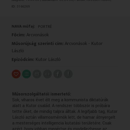
VALLÁS
VALLÁS
ID:
3166269
NAVA műfaj:
PORTRÉ
Főcím:
Arcvonások
Műsorújság szerinti cím:
Arcvonások - Kutor
László
Epizódcím:
Kutor László
Műsorszolgáltatói ismertető:
Sok, viharos évet élt meg a kommunista diktatúrák
alatt a Kutor család. A rendszer többször is próbára
tette őket, de mindig talpra álltak. A legifjabb tag, Kutor
László aztán villamosmérnök lett, de hamar átnyergelt
a mesterséges intelligencia kutatási területére. Csak
azért, hogy jobban megértse és modellezhesse az