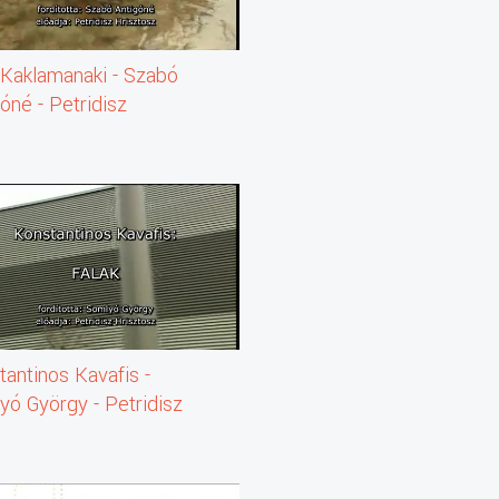
 Kaklamanaki - Szabó
óné - Petridisz
tosz: A víz (vers)
antinos Kavafis -
yó György - Petridisz
tosz: Falak (vers)