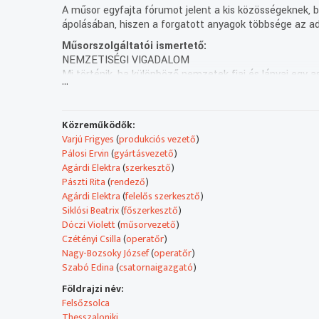
A műsor egyfajta fórumot jelent a kis közösségeknek, be
ápolásában, hiszen a forgatott anyagok többsége az ad
Műsorszolgáltatói ismertető:
NEMZETISÉGI VIGADALOM
Mi történik, ha különböző nemzetek fiai és lányai egy 
...
megértik egymást?! Tudnak egy nyelvet beszélni?! A N
NEMZETISÉGI HÍREK
- Bolgár ivókút Soroksáron
Közreműködők:
- Fekete Madonna megkoronázása a Bazilikában
Varjú Frigyes
(
produkciós vezető
)
- Slawik Antall szoboravatás
Pálosi Ervin
(
gyártásvezető
)
A POLONIA és SZENT LÁSZLÓ NAPJA
Agárdi Elektra
(
szerkesztő
)
Huszonnegyedik alkalommal rendezték meg a magyarorszá
Pászti Rita
(
rendező
)
magyarországi lengyelek védőszentje.
Agárdi Elektra
(
felelős szerkesztő
)
15 ÉVES A FELSŐZSOLCAI BOLGÁR ÖNKORMÁNYZAT
Siklósi Beatrix
(
főszerkesztő
)
15 éves a Felsőzsolcai Bolgár Nemzetiségi Önkormányza
Dóczi Violett
(
műsorvezető
)
Felsőzsolcán élő bolgár családok rokonai. A jubileumi é
Czétényi Csilla
(
operatőr
)
Balkán táncegyüttes.
Nagy-Bozsoky József
(
operatőr
)
A TRIO FETA ORCHESTAR BUDAPESTEN
Szabó Edina
(
csatornaigazgató
)
Május végén Budapesten, a Várkert Bazár színpadán lé
hagyományához nyúl vissza. Adásunkat a koncerten kész
Földrajzi név:
Legközelebb két hét múlva, július 20-án várjuk Önöket. T
Felsőzsolca
Rondó nemzetiségi magazin – Duna – július 6., csütört
Thesszaloniki