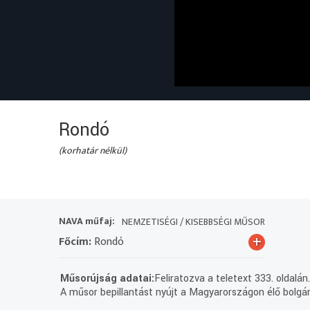
Rondó
(korhatár nélkül)
NAVA műfaj:
NEMZETISÉGI / KISEBBSÉGI MŰSOR
+
Főcím:
Rondó
Műsorújság adatai:
Feliratozva a teletext 333. oldalán
A műsor bepillantást nyújt a Magyarországon élő bolgár