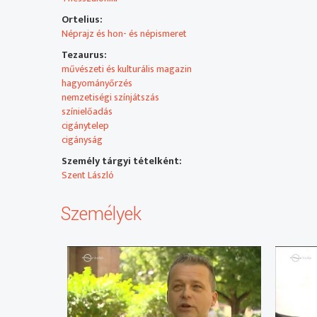
Ismétlés július 6-án, csütörtökön 15 órától a Duna Worl
Ortelius:
Néprajz és hon- és népismeret
Tezaurus:
művészeti és kulturális magazin
hagyományőrzés
nemzetiségi színjátszás
színielőadás
cigánytelep
cigányság
Személy tárgyi tételként:
Szent László
Személyek