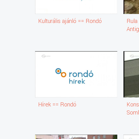
Kulturális ajánló == Rondó
Rula
Antig
Hrisz
Hírek == Rondó
Konst
Soml
Hrisz