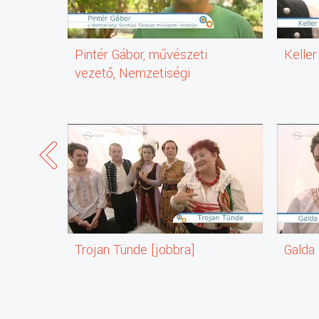
Pintér Gábor, művészeti
Keller
vezető, Nemzetiségi
Színházi Társulat
Trojan Tünde [jobbra]
Galda 