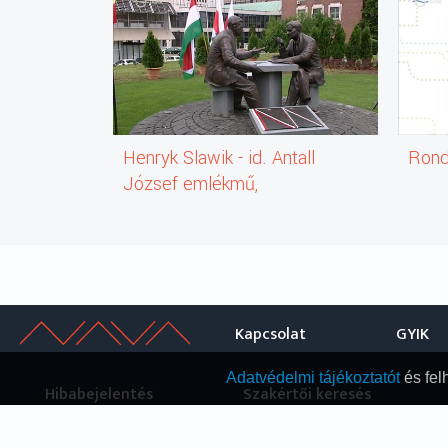
Henryk Slawik - id. Antall
Ron
József emlékmű,
Budapest 11. kerület
Goldmann György tér
(szobor)
Kapcsolat
GYIK
Adatvédelmi tájékoztatót
és fel
Hibabejelentés
Szakértői keresés