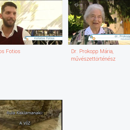
os Fotios
Dr. Prokopp Mária,
művészettörténész