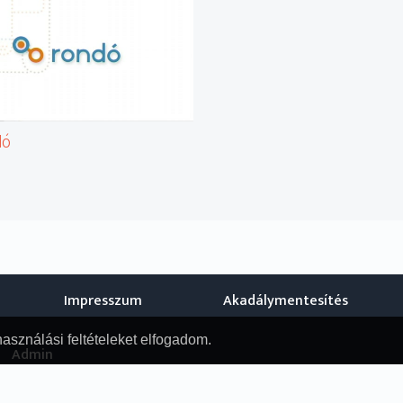
dó
Impresszum
Akadálymentesítés
használási feltételeket elfogadom.
Admin
© Nemzeti Audiovizuális Archívum, 2019