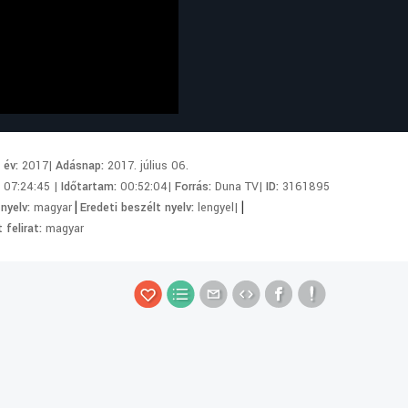
i év:
2017|
Adásnap:
2017. július 06.
:
07:24:45 |
Időtartam:
00:52:04|
Forrás:
Duna TV|
ID:
3161895
|
|
 nyelv:
magyar
Eredeti beszélt nyelv:
lengyel|
 felirat:
magyar