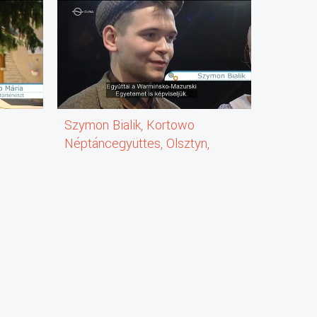
Szymon Bialik, Kortowo
Petridi
Néptáncegyüttes, Olsztyn,
Lengyelország