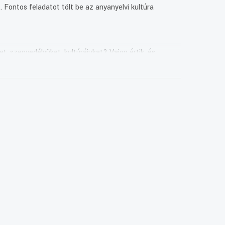
 Fontos feladatot tölt be az anyanyelvi kultúra
t, szenvedélyüket, kultúrájukat? Vajon értik, és
uk.
 Szent László év adta. A lovagkirály 1996 óta a
Draganovoval, ugyanis a településről származnak a
k, amelyen fellép Básits Branka és zenekara, valamint a
tradicionális görög népzene és a rebetiko