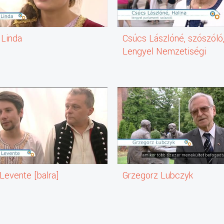
 Linda
Csúcs Lászlóné, szószóló
Lengyel Nemzetiségi
Szószólói Iroda
Levente [balra]
Grzegorz Lubczyk