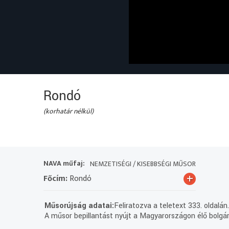
Rondó
(korhatár nélkül)
NAVA műfaj:
NEMZETISÉGI / KISEBBSÉGI MŰSOR
+
Főcím:
Rondó
Műsorújság adatai:
Feliratozva a teletext 333. oldalán
A műsor bepillantást nyújt a Magyarországon élő bolgár