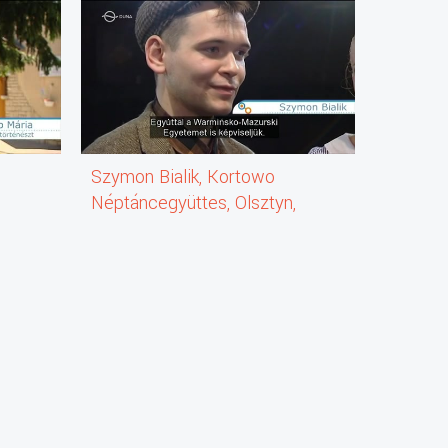
Szymon Bialik, Kortowo
Petridi
Néptáncegyüttes, Olsztyn,
Lengyelország