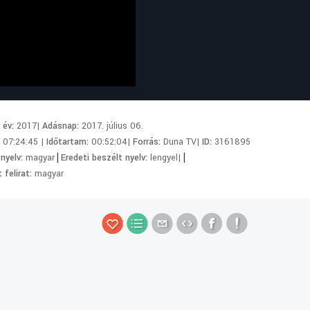
i év:
2017|
Adásnap:
2017. július 06.
:
07:24:45 |
Időtartam:
00:52:04|
Forrás:
Duna TV|
ID:
3161895
|
|
 nyelv:
magyar
Eredeti beszélt nyelv:
lengyel|
 felirat:
magyar