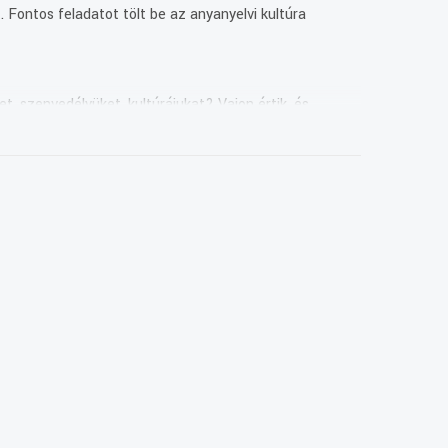
 Fontos feladatot tölt be az anyanyelvi kultúra
t, szenvedélyüket, kultúrájukat? Vajon értik, és
uk.
 Szent László év adta. A lovagkirály 1996 óta a
Draganovoval, ugyanis a településről származnak a
k, amelyen fellép Básits Branka és zenekara, valamint a
tradicionális görög népzene és a rebetiko