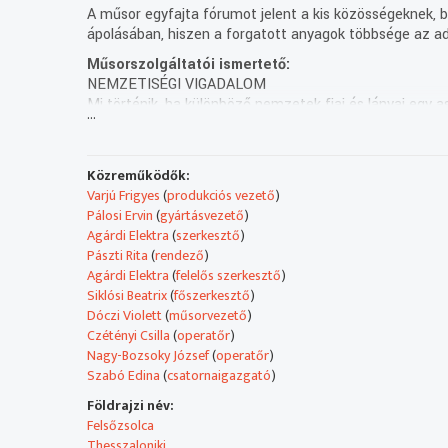
A műsor egyfajta fórumot jelent a kis közösségeknek, be
ápolásában, hiszen a forgatott anyagok többsége az ad
Műsorszolgáltatói ismertető:
NEMZETISÉGI VIGADALOM
Mi történik, ha különböző nemzetek fiai és lányai egy 
...
megértik egymást?! Tudnak egy nyelvet beszélni?! A N
NEMZETISÉGI HÍREK
- Bolgár ivókút Soroksáron
Közreműködők:
- Fekete Madonna megkoronázása a Bazilikában
Varjú Frigyes
(
produkciós vezető
)
- Slawik Antall szoboravatás
Pálosi Ervin
(
gyártásvezető
)
A POLONIA és SZENT LÁSZLÓ NAPJA
Agárdi Elektra
(
szerkesztő
)
Huszonnegyedik alkalommal rendezték meg a magyarorszá
Pászti Rita
(
rendező
)
magyarországi lengyelek védőszentje.
Agárdi Elektra
(
felelős szerkesztő
)
15 ÉVES A FELSŐZSOLCAI BOLGÁR ÖNKORMÁNYZAT
Siklósi Beatrix
(
főszerkesztő
)
15 éves a Felsőzsolcai Bolgár Nemzetiségi Önkormányza
Dóczi Violett
(
műsorvezető
)
Felsőzsolcán élő bolgár családok rokonai. A jubileumi é
Czétényi Csilla
(
operatőr
)
Balkán táncegyüttes.
Nagy-Bozsoky József
(
operatőr
)
A TRIO FETA ORCHESTAR BUDAPESTEN
Szabó Edina
(
csatornaigazgató
)
Május végén Budapesten, a Várkert Bazár színpadán lé
hagyományához nyúl vissza. Adásunkat a koncerten kész
Földrajzi név:
Legközelebb két hét múlva, július 20-án várjuk Önöket. T
Felsőzsolca
Rondó nemzetiségi magazin – Duna – július 6., csütört
Thesszaloniki