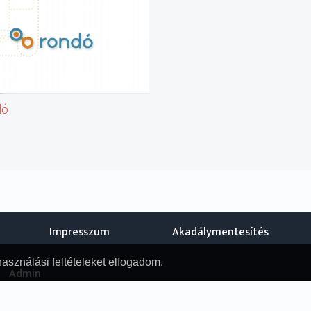
dó
Impresszum
Akadálymentesítés
használási feltételeket elfogadom.
Admin
© Nemzeti Audiovizuális Archívum, 2019