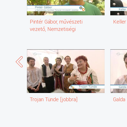
Pintér Gábor, művészeti
Keller
vezető, Nemzetiségi
Színházi Társulat
Trojan Tünde [jobbra]
Galda 