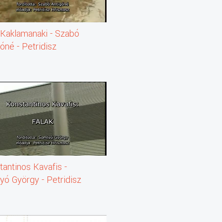
 Kaklamanaki - Szabó
óné - Petridisz
tosz: A víz (vers)
antinos Kavafis -
yó György - Petridisz
tosz: Falak (vers)