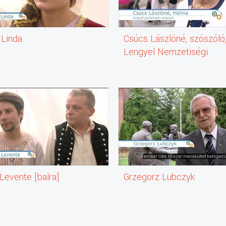
 Linda
Csúcs Lászlóné, szószóló
Lengyel Nemzetiségi
Szószólói Iroda
Levente [balra]
Grzegorz Lubczyk