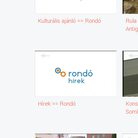
Kulturális ajánló == Rondó
Rula
Antig
Hrisz
Hírek == Rondó
Konst
Soml
Hrisz