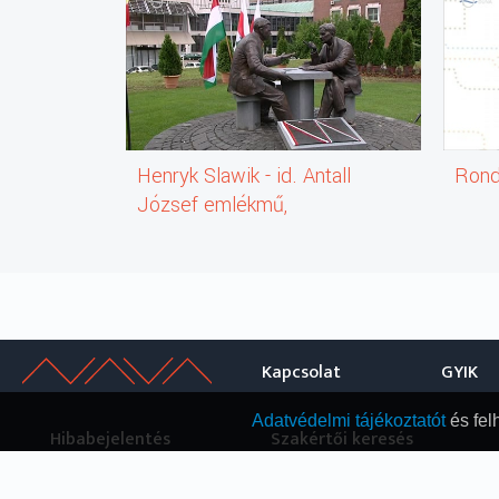
Henryk Slawik - id. Antall
Ron
József emlékmű,
Budapest 11. kerület
Goldmann György tér
(szobor)
Kapcsolat
GYIK
Adatvédelmi tájékoztatót
és fel
Hibabejelentés
Szakértői keresés