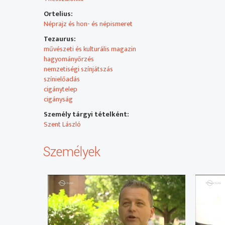
Ismétlés július 6-án, csütörtökön 15 órától a Duna Worl
Ortelius:
Néprajz és hon- és népismeret
Tezaurus:
művészeti és kulturális magazin
hagyományőrzés
nemzetiségi színjátszás
színielőadás
cigánytelep
cigányság
Személy tárgyi tételként:
Szent László
Személyek