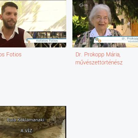
os Fotios
Dr. Prokopp Mária,
művészettörténész