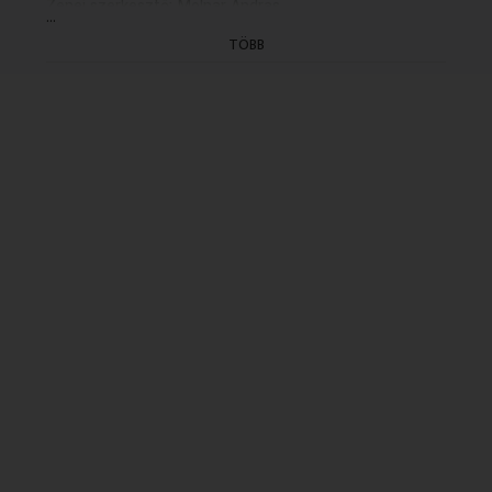
Zenei szerkesztő: Molnár András
...
Dramaturg: Sári László
TÖBB
Rendező: Mrsán János (1987)
(Felvétel: 1987.06.21.)