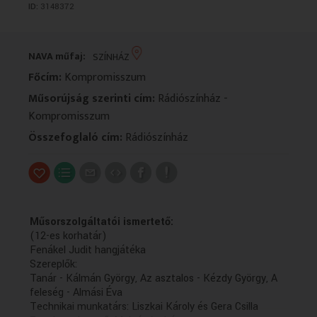
ID:
3148372
VALLÁS
VALLÁS
NAVA műfaj:
SZÍNHÁZ
Főcím:
Kompromisszum
Műsorújság szerinti cím:
Rádiószínház -
Kompromisszum
Összefoglaló cím:
Rádiószínház
Műsorszolgáltatói ismertető:
(12-es korhatár)
Fenákel Judit hangjátéka
Szereplők:
Tanár - Kálmán György, Az asztalos - Kézdy György, A
feleség - Almási Éva
Technikai munkatárs: Liszkai Károly és Gera Csilla