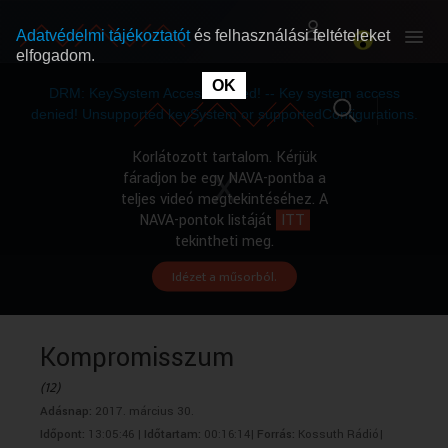
Adatvédelmi tájékoztatót
és felhasználási feltételeket
elfogadom.
This
is
OK
RÓLUNK
RÓLUNK
a
DRM: KeySystem Access Denied! -- Key system access
modal
window.
denied! Unsupported keySystem or supportedConfigurations.
SZABAD MŰSOROK
SZABAD MŰSOROK
Korlátozott tartalom. Kérjük
fáradjon be egy NAVA-pontba a
teljes videó megtekintéséhez. A
MŰSORÚJSÁG
MŰSORÚJSÁG
NAVA-pontok listáját
ITT
tekintheti meg.
Idézet a műsorból.
GYŰJTEMÉNYEK
GYŰJTEMÉNYEK
SEGÍTHETÜNK?
SEGÍTHETÜNK?
Kompromisszum
(12)
OKTATÁS
OKTATÁS
Adásnap:
2017. március 30.
Időpont:
13:05:46 |
Időtartam:
00:16:14|
Forrás:
Kossuth Rádió|