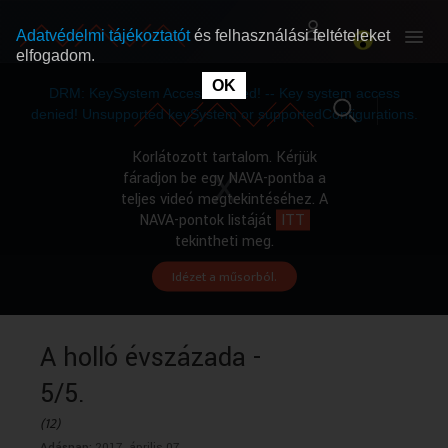
Adatvédelmi tájékoztatót
és felhasználási feltételeket
elfogadom.
This
is
OK
RÓLUNK
RÓLUNK
a
DRM: KeySystem Access Denied! -- Key system access
modal
window.
denied! Unsupported keySystem or supportedConfigurations.
SZABAD MŰSOROK
SZABAD MŰSOROK
Korlátozott tartalom. Kérjük
fáradjon be egy NAVA-pontba a
teljes videó megtekintéséhez. A
MŰSORÚJSÁG
MŰSORÚJSÁG
NAVA-pontok listáját
ITT
tekintheti meg.
Idézet a műsorból.
GYŰJTEMÉNYEK
GYŰJTEMÉNYEK
SEGÍTHETÜNK?
SEGÍTHETÜNK?
A holló évszázada -
5/5.
OKTATÁS
OKTATÁS
(12)
Adásnap:
2017. április 07.