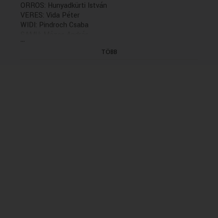
ORROS: Hunyadkürti István
VERES: Vida Péter
WIDI: Pindroch Csaba
SAMU: Mózes András
...
BÍRÓ: Tamási Zoltán
TÖBB
TÁLALÓ: Kálmán János
Hangmester: Bartha Roland
Rádióra alkalmazó: Vajda István
Rendező: Tasnádi Márton
A Duna Médiaszolgáltató nonprofit Zrt.
megrendelésére, az MTVA megbízásából készítette a
Thália Színház nonprofit kft. 2017-ben.