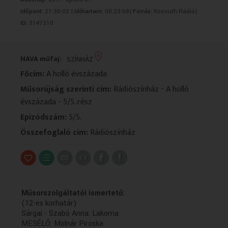
VALLÁS
VALLÁS
Időpont:
21:30:02 |
Időtartam:
00:23:58|
Forrás:
Kossuth Rádió|
ID:
3147310
NAVA műfaj:
SZÍNHÁZ
Főcím:
A holló évszázada
Műsorújság szerinti cím:
Rádiószínház - A holló
évszázada - 5/5..rész
Epizódszám:
5/5.
Összefoglaló cím:
Rádiószínház
Műsorszolgáltatói ismertető:
(12-es korhatár)
Sárgai - Szabó Anna: Lakoma
MESÉLŐ: Molnár Piroska