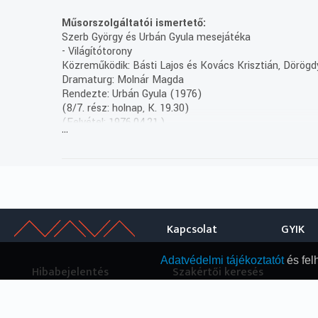
Műsorszolgáltatói ismertető:
Szerb György és Urbán Gyula mesejátéka
- Világítótorony
Közreműködik: Básti Lajos és Kovács Krisztián, Dörögd
Dramaturg: Molnár Magda
Rendezte: Urbán Gyula (1976)
(8/7. rész: holnap, K. 19.30)
(Felvétel: 1976.04.21.)
...
Kapcsolat
GYIK
Adatvédelmi tájékoztatót
és fel
Hibabejelentés
Szakértői keresés