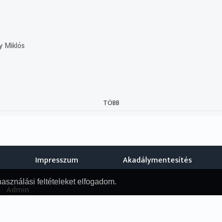
y Miklós
TÖBB
Impresszum
Akadálymentesítés
használási feltételeket elfogadom.
Admin
© Nemzeti Audiovizuális Archívum, 2019