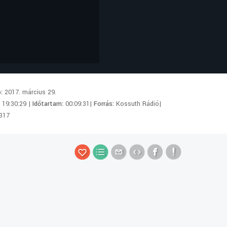
p:
2017. március 29.
:
19:30:29 |
Időtartam:
00:09:31|
Forrás:
Kossuth Rádió|
317