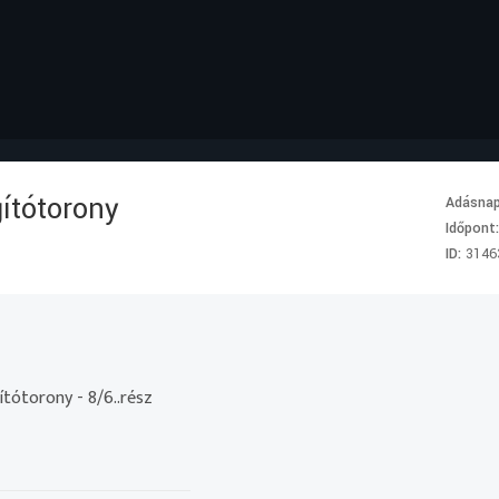
gítótorony
Adásna
Időpont
ID:
3146
ítótorony - 8/6..rész