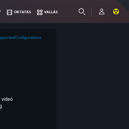
?
?
OKTATÁS
OKTATÁS
VALLÁS
VALLÁS
pportedConfigurations.
 videó
g.