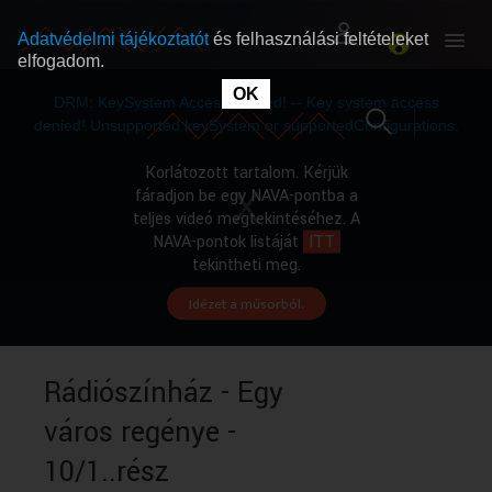
Adatvédelmi tájékoztatót
és felhasználási feltételeket
elfogadom.
This
is
OK
RÓLUNK
RÓLUNK
a
DRM: KeySystem Access Denied! -- Key system access
modal
window.
denied! Unsupported keySystem or supportedConfigurations.
SZABAD MŰSOROK
SZABAD MŰSOROK
Korlátozott tartalom. Kérjük
fáradjon be egy NAVA-pontba a
teljes videó megtekintéséhez. A
MŰSORÚJSÁG
MŰSORÚJSÁG
NAVA-pontok listáját
ITT
tekintheti meg.
Idézet a műsorból.
GYŰJTEMÉNYEK
GYŰJTEMÉNYEK
SEGÍTHETÜNK?
SEGÍTHETÜNK?
Rádiószínház - Egy
város regénye -
OKTATÁS
OKTATÁS
10/1..rész