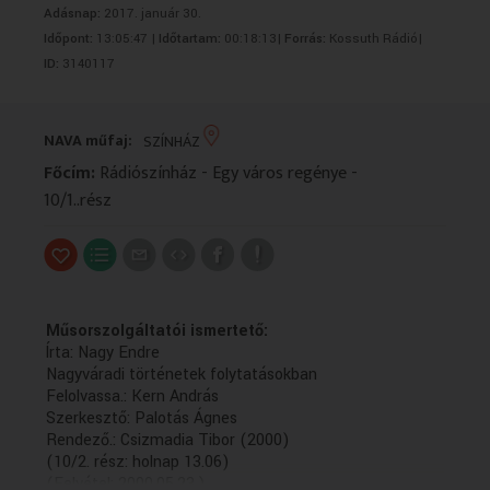
Adásnap:
2017. január 30.
VALLÁS
VALLÁS
Időpont:
13:05:47 |
Időtartam:
00:18:13|
Forrás:
Kossuth Rádió|
ID:
3140117
NAVA műfaj:
SZÍNHÁZ
Főcím:
Rádiószínház - Egy város regénye -
10/1..rész
Műsorszolgáltatói ismertető:
Írta: Nagy Endre
Nagyváradi történetek folytatásokban
Felolvassa.: Kern András
Szerkesztő: Palotás Ágnes
Rendező.: Csizmadia Tibor (2000)
(10/2. rész: holnap 13.06)
(Felvétel: 2000.05.23.)