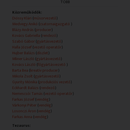
TÖBB
A feltüntetett műsorkészítők köre adásonként változó.
Műsorszolgáltatói ismertető:
Közreműködők:
Mi érdekli a hölgyeket? Egészség, szerelem,
Dióssy Klári
(
műsorvezető
)
gyermekek, élet, halál, szomorú és vidám pillanataink. S,
Medvegy Anikó
(
csatornaigazgató
)
hogy mi érdekli a férfiakat? A hölgyek! Mindenkinek
Blázy András
(
producer
)
szól tehát ez a különös című műsor. Érdekes témák,
Kovács Gabriella
(
rendező
)
érzelmes pillanatok, értékes emberek.
Szabó Gábor
(
gyártásvezető
)
Adás: minden hétköznap 17:00, Duna
Halla József
(
vezető operatőr
)
Hujber Balázs
(
díszlet
)
Ridikül: Magyar találmányok, szellemi hungarikumok
Mliner László
(
gyártásvezető
)
Kovács László
(
főgyártásvezető
)
A január 12-i adás tartalmából:
Barta Bea
(
kreatív producer
)
Nagyon büszkének kell lennünk a magyar feltalálóinkra,
Mikola Zsolt
(
gyártásvezető
)
hiszen nem csak a magyarok, hanem a világ is nagyon
Gyurity Mónika
(
produkciós vezető
)
sokat köszönhet nekik. De vajon milyen ötletből lesz
Eckhardt Balázs
(
rendező
)
találmány? Miként működik a szabadalmaztatás? Az
Nemescsói Tamás
(
vezető operatőr
)
ötletek kimeríthetetlenek? A siker sikert szül? Erről
Farkas József
(
vendég
)
kérdezzük vendégeinket: Losonczi Áront, Farkas
Várkonyi Péter
(
vendég
)
Józsefet, Várkonyi Pétert és meglepetés
Losonczi Áron
(
vendég
)
hölgyvendégünket.
Farkas Anna
(
vendég
)
Tezaurus: