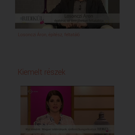
Losonczi Áron, építész, feltatáló
Kiemelt részek