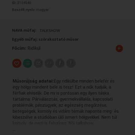
ID:
3104540
VALLÁS
VALLÁS
Beszélt nyelv:
magyar
NAVA műfaj:
TALKSHOW
Egyéb műfaj: szórakoztató műsor
+
Főcím:
Ridikül
Műsorújság adatai:
Egy ridikülbe minden belefér és
egy hölgy mindent bele is tesz! Ezt a nők tudják, a
férfiak elviselik. De mi is pontosan egy ilyen táska
tartalma: Párválasztás, gyermekvállalás, kapcsolati
problémák, pénzügyek, az egészség megőrzése,
betegségek, komoly és vidám témák naponta meg- és
kibeszélve a stúdióban ülő ismert hölgyekkel. Nem túl
komoly, de nem is felszínes. Női talkshow
...
Technikai leírás: