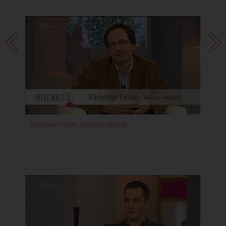
Várkonyi Péter, kutató-mérnök