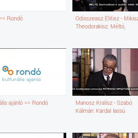
 == Rondó
Odisszeasz Elitisz - Mikis
Theodorakisz: Méltó,
Szenvedések 4. zsoltár
(zenemű)
ális ajánló == Rondó
Manosz Kralisz - Szabó
Kálmán: Kardal lassú
ritmusban (irodalmi mű)