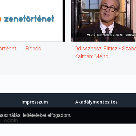
örténet == Rondó
Odisszeasz Elitisz - Szab
Kálmán: Méltó,
Szenvedések 6. zsoltár
(irodalmi mű)
Impresszum
Akadálymentesítés
használási feltételeket elfogadom.
Admin
© Nemzeti Audiovizuális Archívum, 2019