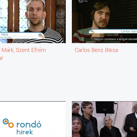
 Márk, Szent Efrém
Carlos Benz Blesa
ar