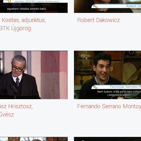
Kostas, adjunktus,
Robert Dakowicz
BTK Újgörög
csoport
isz Hrisztosz,
Fernando Serrano Monto
űvész