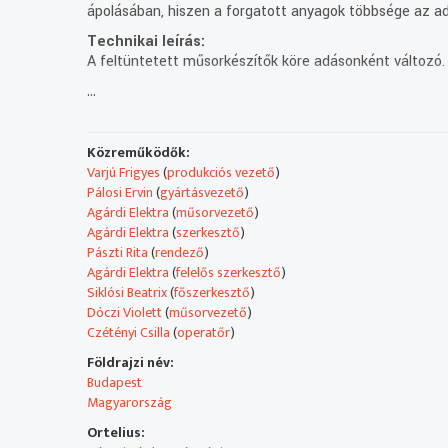
ápolásában, hiszen a forgatott anyagok többsége az ad
Technikai leírás:
A feltüntetett műsorkészítők köre adásonként változó.
...
Közreműködők:
Varjú Frigyes
(
produkciós vezető
)
Pálosi Ervin
(
gyártásvezető
)
Agárdi Elektra
(
műsorvezető
)
Agárdi Elektra
(
szerkesztő
)
Pászti Rita
(
rendező
)
Agárdi Elektra
(
felelős szerkesztő
)
Siklósi Beatrix
(
főszerkesztő
)
Dóczi Violett
(
műsorvezető
)
Czétényi Csilla
(
operatőr
)
Földrajzi név:
Budapest
Magyarország
Ortelius: