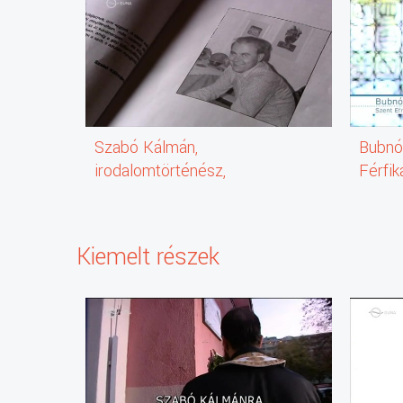
Szabó Kálmán,
Bubnó
irodalomtörténész,
Férfik
műfordító, az újgörög
irodalom szakértője
(1940–1990)
Kiemelt részek