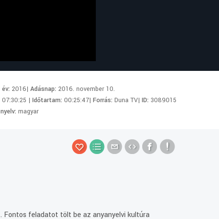
i év:
2016|
Adásnap:
2016. november 10.
:
07:30:25 |
Időtartam:
00:25:47|
Forrás:
Duna TV|
ID:
3089015
 nyelv:
magyar
 Fontos feladatot tölt be az anyanyelvi kultúra