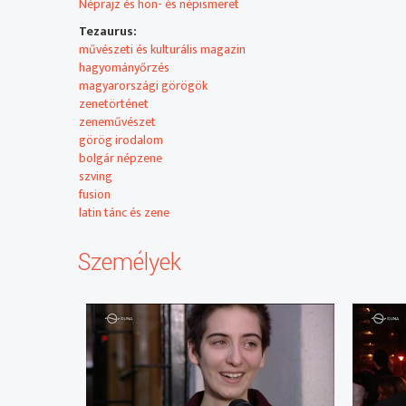
Néprajz és hon- és népismeret
Tezaurus:
művészeti és kulturális magazin
hagyományőrzés
magyarországi görögök
zenetörténet
zeneművészet
görög irodalom
bolgár népzene
szving
fusion
latin tánc és zene
Személyek