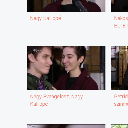
Nagy Kalliopé
Nakos 
ELTE 
Munka
Nagy Evangelosz, Nagy
Petrid
Kalliopé
színm