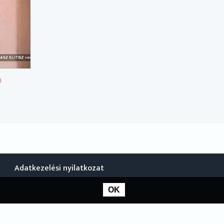
ó
Adatkezelési nyilatkozat
OK