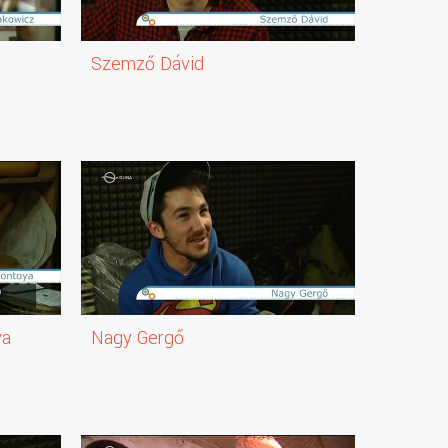
Szemző Dávid
ya
Nagy Gergő