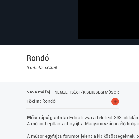
Rondó
(korhatár nélkül)
NAVA műfaj:
NEMZETISÉGI / KISEBBSÉGI MŰSOR
+
Főcím:
Rondó
Műsorújság adatai:
Feliratozva a teletext 333. oldalán
A műsor bepillantást nyújt a Magyarországon élő bolgár
A műsor egyfajta fórumot jelent a kis közösségeknek, be