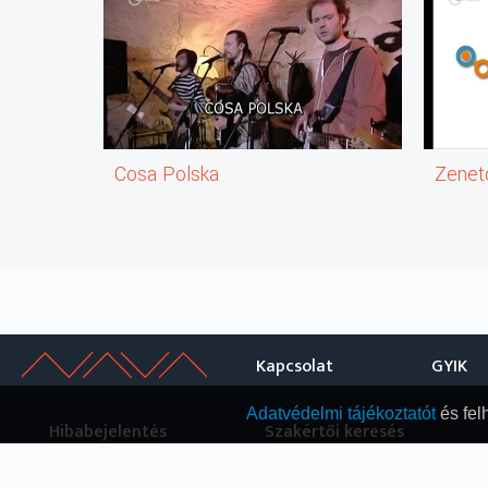
Cosa Polska
Zenet
Kapcsolat
GYIK
Adatvédelmi tájékoztatót
és fel
Hibabejelentés
Szakértői keresés