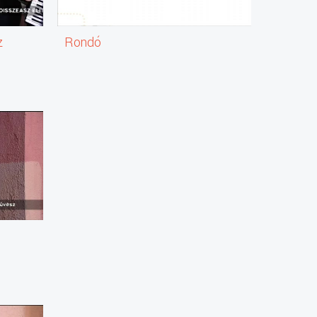
z
Rondó