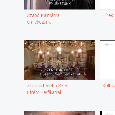
Szabó Kálmánra
Hírek
emlékezünk
Zenetörténet a Szent
Kultur
Efrém Férfikarral