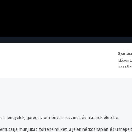
Gyártás
Időpont
Beszélt
.
ok, lengyelek, görögök, örmények, ruszinok és ukránok életébe.
mutatja múltjukat, történelmüket, a jelen hétköznapjait és ünnepeit.