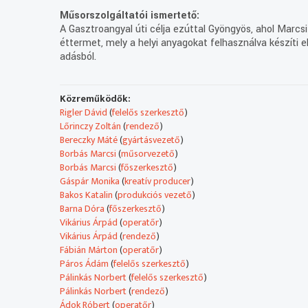
Műsorszolgáltatói ismertető:
A Gasztroangyal úti célja ezúttal Gyöngyös, ahol Marcs
éttermet, mely a helyi anyagokat felhasználva készíti
adásból.
Közreműködők:
Rigler Dávid
(
felelős szerkesztő
)
Lőrinczy Zoltán
(
rendező
)
Bereczky Máté
(
gyártásvezető
)
Borbás Marcsi
(
műsorvezető
)
Borbás Marcsi
(
főszerkesztő
)
Gáspár Monika
(
kreatív producer
)
Bakos Katalin
(
produkciós vezető
)
Barna Dóra
(
főszerkesztő
)
Vikárius Árpád
(
operatőr
)
Vikárius Árpád
(
rendező
)
Fábián Márton
(
operatőr
)
Páros Ádám
(
felelős szerkesztő
)
Pálinkás Norbert
(
felelős szerkesztő
)
Pálinkás Norbert
(
rendező
)
Ádok Róbert
(
operatőr
)