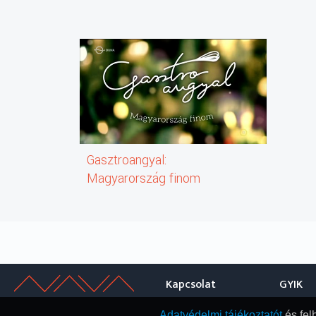
Gasztroangyal:
Magyarország finom
Kapcsolat
GYIK
Adatvédelmi tájékoztatót
és fel