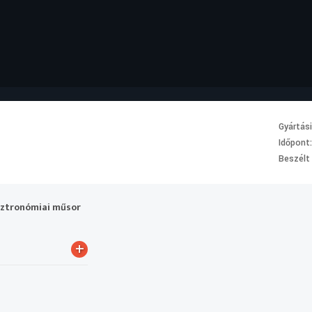
Gyártás
Időpont
Beszélt
sztronómiai műsor
+