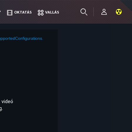
?
?
OKTATÁS
OKTATÁS
VALLÁS
VALLÁS
pportedConfigurations.
 videó
g.