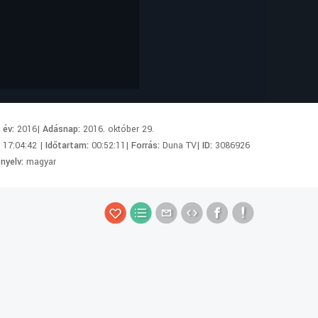
i év:
2016|
Adásnap:
2016. október 29.
:
17:04:42 |
Időtartam:
00:52:11|
Forrás:
Duna TV|
ID:
3086926
 nyelv:
magyar