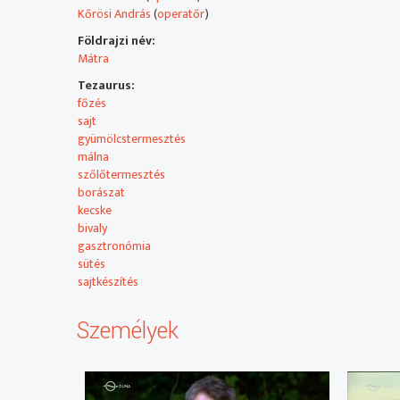
Kőrösi András
(
operatőr
)
Földrajzi név:
Mátra
Tezaurus:
főzés
sajt
gyümölcstermesztés
málna
szőlőtermesztés
borászat
kecske
bivaly
gasztronómia
sütés
sajtkészítés
Személyek