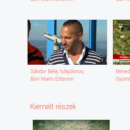
Sándor Béla, tulajdonos,
Bened
Bori Mami Étterem
Gyümö
Kiemelt részek