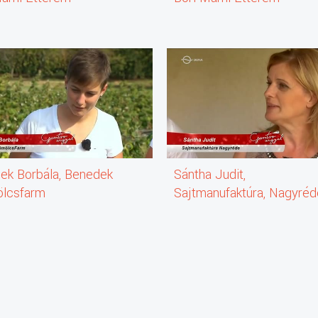
ek Borbála, Benedek
Sántha Judit,
lcsfarm
Sajtmanufaktúra, Nagyréd