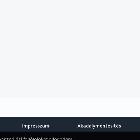
Impresszum
Akadálymentesítés
használási feltételeket elfogadom.