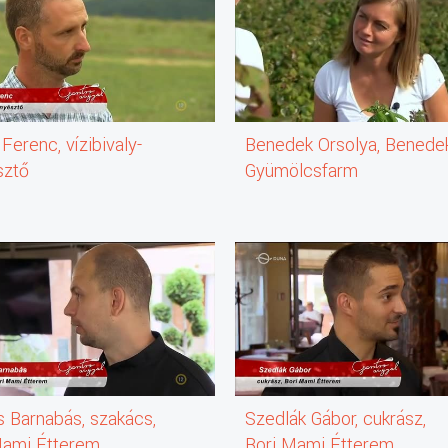
 Ferenc, vízibivaly-
Benedek Orsolya, Benede
sztő
Gyümölcsfarm
s Barnabás, szakács,
Szedlák Gábor, cukrász,
Mami Étterem
Bori Mami Étterem