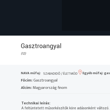
Gasztroangyal
(12)
NAVA műfaj:
Egyéb műfaj: ga
SZABADIDŐ / ÉLETMÓD
Főcím:
Gasztroangyal
Alcím:
Magyarország finom
Technikai leírás:
A feltüntetett műsorkészítők köre adásonként változó.