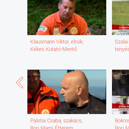
Klausmann Viktor, elnök,
Szalai
Kékes Kutató-Mentő
tenyé
Alapítvány
Palotai Csaba, szakács,
Bokro
Bori Mami Étterem
Bori 