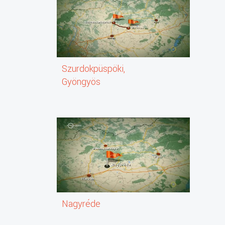
Szurdokpüspöki,
Gyöngyös
Nagyréde