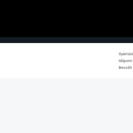
Gyártás
Időpont
Beszélt
.