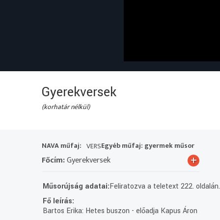
Gyerekversek
(korhatár nélkül)
NAVA műfaj:
Egyéb műfaj: gyermek műsor
VERS
+
Főcím:
Gyerekversek
Műsorújság adatai:
Feliratozva a teletext 222. oldalán
Fő leírás:
Bartos Erika: Hetes buszon - előadja Kapus Áron