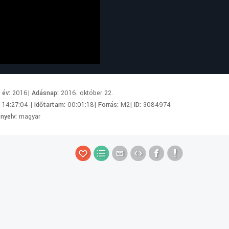
i év:
2016|
Adásnap:
2016. október 22.
:
14:27:04 |
Időtartam:
00:01:18|
Forrás:
M2|
ID:
3084974
 nyelv:
magyar