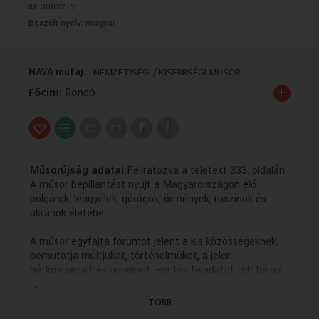
ID:
3082212
VALLÁS
VALLÁS
Beszélt nyelv:
magyar
NAVA műfaj:
NEMZETISÉGI / KISEBBSÉGI MŰSOR
+
Főcím:
Rondó
Műsorújság adatai:
Feliratozva a teletext 333. oldalán.
A műsor bepillantást nyújt a Magyarországon élő
bolgárok, lengyelek, görögök, örmények, ruszinok és
ukránok életébe.
A műsor egyfajta fórumot jelent a kis közösségeknek,
bemutatja múltjukat, történelmüket, a jelen
hétköznapjait és ünnepeit. Fontos feladatot tölt be az
...
anyanyelvi kultúra ápolásában, hiszen a forgatott
anyagok többsége az adott kisebbség nyelvén készül
TÖBB
magyar feliratozással.