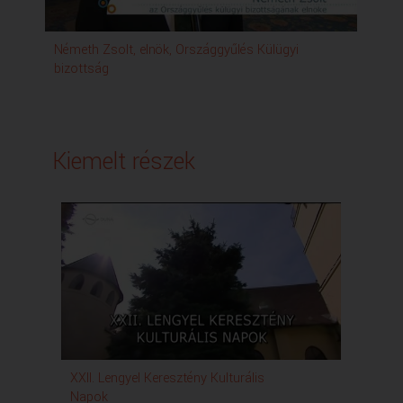
Németh Zsolt, elnök, Országgyűlés Külügyi
Dir
bizottság
Kiemelt részek
XXII. Lengyel Keresztény Kulturális
Kultu
Napok