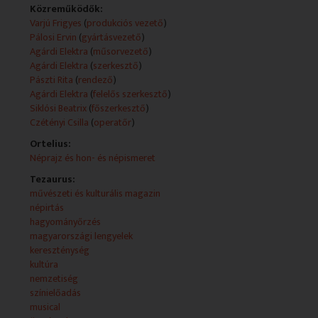
Közreműködők:
Varjú Frigyes
(
produkciós vezető
)
Pálosi Ervin
(
gyártásvezető
)
Agárdi Elektra
(
műsorvezető
)
Agárdi Elektra
(
szerkesztő
)
Pászti Rita
(
rendező
)
Agárdi Elektra
(
felelős szerkesztő
)
Siklósi Beatrix
(
főszerkesztő
)
Czétényi Csilla
(
operatőr
)
Ortelius:
Néprajz és hon- és népismeret
Tezaurus:
művészeti és kulturális magazin
népirtás
hagyományőrzés
magyarországi lengyelek
kereszténység
kultúra
nemzetiség
színielőadás
musical