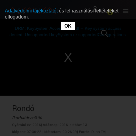
Adatvédelmi tájékoztatót
és felhasználási feltételeket
elfogadom.
This
is
OK
RÓLUNK
RÓLUNK
a
DRM: KeySystem Access Denied! -- Key system access
modal
window.
denied! Unsupported keySystem or supportedConfigurations.
SZABAD MŰSOROK
SZABAD MŰSOROK
MŰSORÚJSÁG
MŰSORÚJSÁG
GYŰJTEMÉNYEK
GYŰJTEMÉNYEK
SEGÍTHETÜNK?
SEGÍTHETÜNK?
Rondó
(korhatár nélkül)
OKTATÁS
OKTATÁS
Gyártási év:
2016|
Adásnap:
2016. október 13.
Időpont:
07:30:22 |
Időtartam:
00:26:09|
Forrás:
Duna TV|