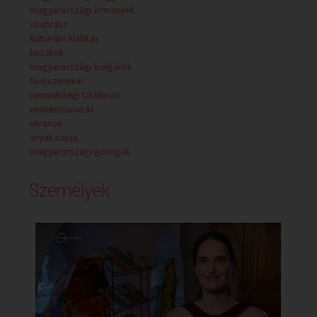
magyarországi örmények
szobrász
kulturális kiállítás
kozákok
magyarországi bolgárok
fúvószenekar
nemzetiségi találkozó
emlékműavatás
ukránok
anyák napja
magyarországi görögök
Személyek