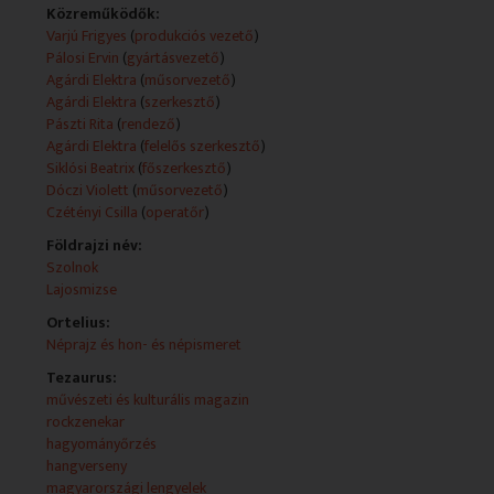
Közreműködők:
Technikai leírás:
Varjú Frigyes
(
produkciós vezető
)
A feltüntetett műsorkészítők köre adásonként változó.
Pálosi Ervin
(
gyártásvezető
)
Agárdi Elektra
(
műsorvezető
)
Agárdi Elektra
(
szerkesztő
)
Pászti Rita
(
rendező
)
Agárdi Elektra
(
felelős szerkesztő
)
Siklósi Beatrix
(
főszerkesztő
)
Dóczi Violett
(
műsorvezető
)
Czétényi Csilla
(
operatőr
)
Földrajzi név:
Szolnok
Lajosmizse
Ortelius:
Néprajz és hon- és népismeret
Tezaurus:
művészeti és kulturális magazin
rockzenekar
hagyományőrzés
hangverseny
magyarországi lengyelek