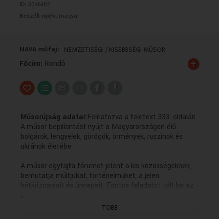
ID:
3046482
VALLÁS
VALLÁS
Beszélt nyelv:
magyar
NAVA műfaj:
NEMZETISÉGI / KISEBBSÉGI MŰSOR
+
Főcím:
Rondó
Műsorújság adatai:
Feliratozva a teletext 333. oldalán.
A műsor bepillantást nyújt a Magyarországon élő
bolgárok, lengyelek, görögök, örmények, ruszinok és
ukránok életébe.
A műsor egyfajta fórumot jelent a kis közösségeknek,
bemutatja múltjukat, történelmüket, a jelen
hétköznapjait és ünnepeit. Fontos feladatot tölt be az
...
anyanyelvi kultúra ápolásában, hiszen a forgatott
anyagok többsége az adott kisebbség nyelvén készül
TÖBB
magyar feliratozással.