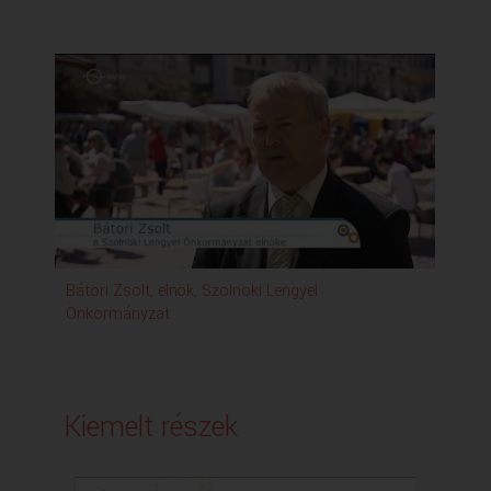
Bátori Zsolt, elnök, Szolnoki Lengyel
Gre
Önkormányzat
Ön
Kiemelt részek