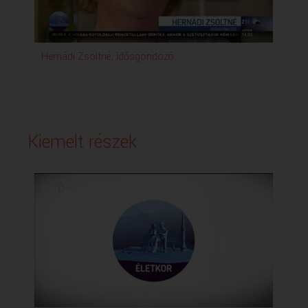
Hernádi Zsoltné, idősgondozó
Kir
Ny
Kiemelt részek