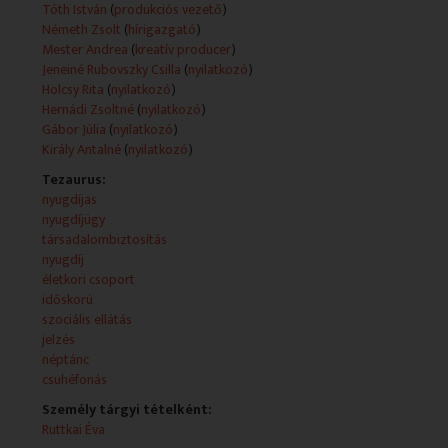
Tóth István
(
produkciós vezető
)
Németh Zsolt
(
hírigazgató
)
Mester Andrea
(
kreatív producer
)
Jeneiné Rubovszky Csilla
(
nyilatkozó
)
Holcsy Rita
(
nyilatkozó
)
Hernádi Zsoltné
(
nyilatkozó
)
Gábor Júlia
(
nyilatkozó
)
Király Antalné
(
nyilatkozó
)
Tezaurus:
nyugdíjas
nyugdíjügy
társadalombiztosítás
nyugdíj
életkori csoport
időskorú
szociális ellátás
jelzés
néptánc
csuhéfonás
Személy tárgyi tételként:
Ruttkai Éva