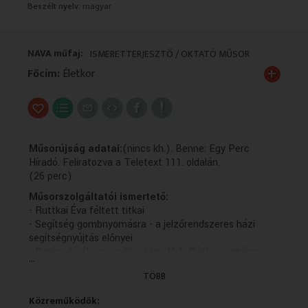
Beszélt nyelv:
magyar
VALLÁS
VALLÁS
NAVA műfaj:
ISMERETTERJESZTŐ / OKTATÓ MŰSOR
+
Főcím:
Életkor
Műsorújság adatai:
(nincs kh.). Benne: Egy Perc
Híradó. Feliratozva a Teletext 111. oldalán.
(26 perc)
Műsorszolgáltatói ismertető:
- Ruttkai Éva féltett titkai
- Segítség gombnyomásra - a jelzőrendszeres házi
segítségnyújtás előnyei
- Darázsderék - nyugdíjas tánc klub Ráckeresztúron
...
- "Csuhébaba - játékok, dekorációk természetes
TÖBB
alapanyagokból"
Közreműködők: