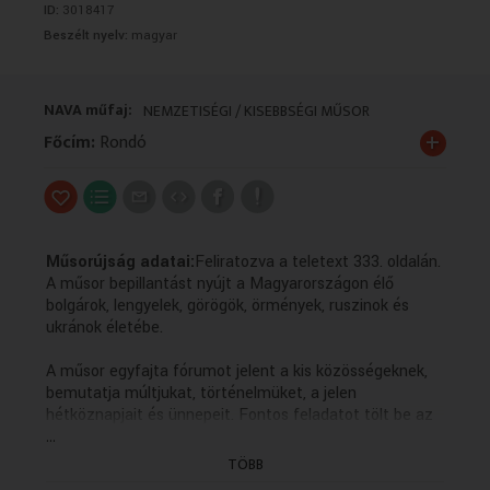
ID:
3018417
VALLÁS
VALLÁS
Beszélt nyelv:
magyar
NAVA műfaj:
NEMZETISÉGI / KISEBBSÉGI MŰSOR
+
Főcím:
Rondó
Műsorújság adatai:
Feliratozva a teletext 333. oldalán.
A műsor bepillantást nyújt a Magyarországon élő
bolgárok, lengyelek, görögök, örmények, ruszinok és
ukránok életébe.
A műsor egyfajta fórumot jelent a kis közösségeknek,
bemutatja múltjukat, történelmüket, a jelen
hétköznapjait és ünnepeit. Fontos feladatot tölt be az
...
anyanyelvi kultúra ápolásában, hiszen a forgatott
anyagok többsége az adott kisebbség nyelvén készül
TÖBB
magyar feliratozással.