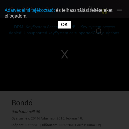
Adatvédelmi tájékoztatót
és felhasználási feltételeket
elfogadom.
This
is
OK
RÓLUNK
RÓLUNK
a
DRM: KeySystem Access Denied! -- Key system access
modal
window.
denied! Unsupported keySystem or supportedConfigurations.
SZABAD MŰSOROK
SZABAD MŰSOROK
MŰSORÚJSÁG
MŰSORÚJSÁG
GYŰJTEMÉNYEK
GYŰJTEMÉNYEK
SEGÍTHETÜNK?
SEGÍTHETÜNK?
Rondó
(korhatár nélkül)
OKTATÁS
OKTATÁS
Gyártási év:
2016|
Adásnap:
2016. február 18.
Időpont:
07:29:31 |
Időtartam:
00:52:03|
Forrás:
Duna TV|