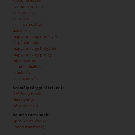
- Az új örmény nagykövet bemutatása.
képzőművészet
NYILATKOZÓ: Ashot Hovakimian, örményország
rádióműsorszám
nagykövete
külképviselet
kinevezés
- A magyarországi ruszin közösségtől Hodinka Antal
színházi fesztivál
díjat kapott Holosnyai Joachim esperes.
dalénekes
NYILATKOZÓ: Holosnyai Joachim
magyarországi örmények
kárpátukránok
- Krystyna Wieloch Varga kiállítása a budapesti
magyarországi bolgárok
Magyarországi Lengyelség Múzeumában.
magyarországi görögök
NYILATKOZÓ: Krystyna Wieloch Varga, textiltervező
műsorszórás
művész; Andrzej Pedryc, a Magyarországi Lengyel
kulturális kiállítás
Alkotói Fórum elnöke
kitüntetés
színházművészet
Személy tárgyi tételként:
Széchenyi István
Sina György
Sólyom László
Reláció tartalmak:
Spot (kapcsolódik)
Rondó (ismétlése)