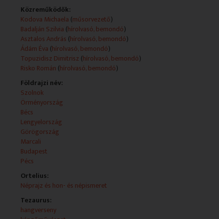
MEGSZÓLALÓ: Tyutyunkova Marina; Tanev Viktória;
Közreműködők:
Trifonova Neda
Kodova Michaela
(
műsorvezető
)
Badalján Szilvia
(
hírolvasó, bemondó
)
- Savina Yannatou, a világszerte ismert görög énekesnő
Asztalos András
(
hírolvasó, bemondó
)
a Művészetek Palotájában.
Ádám Éva
(
hírolvasó, bemondó
)
NYILATKOZÓ: Savina Yannatou, énekesnő
Topuzidisz Dimitrisz
(
hírolvasó, bemondó
)
Risko Román
(
hírolvasó, bemondó
)
- Arcok a múltból: a görög származású báró Sina
György (1782 - 1856), bankár, nagybirtokos
Földrajzi név:
Széchenyi Istvánnal együtt részt vett a Széchenyi
Szolnok
lánchíd megépítésében. Támogatta Széchenyi
Örményország
vasútépítési és folyamszabályozási vállalkozásait is.
Bécs
Lengyelország
- Nemzetiségi műsorok a magyar Rádióban
Görögország
A Magyar Rádió nemzetiségi adója februárban indul.
Marcali
NYILATKOZÓ: Avanesian Alex, a Kossuth Rádió
Budapest
Főszerkesztő-helyettese
Pécs
Ortelius:
- Koncert a Terézvárosi Katolikus Templomban.
Néprajz és hon- és népismeret
NYILATKOZÓ: Makausz Zsuzsanna, Vincze Lilla,
énekesnő
Tezaurus:
hangverseny