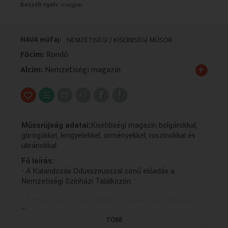
Beszélt nyelv:
magyar
VALLÁS
VALLÁS
NAVA műfaj:
NEMZETISÉGI / KISEBBSÉGI MŰSOR
Főcím:
Rondó
+
Alcím:
Nemzetiségi magazin
Műsorújság adatai:
Kisebbségi magazin bolgárokkal,
görögökkel, lengyelekkel, örményekkel, ruszinokkal és
ukránokkal
Fő leírás:
- A Kalandozás Odüsszeusszal című előadás a
Nemzetiségi Színházi Találkozón.
- A Bolgár rege című előadás a Nemzetiségi Színházi
...
Találkozón.
TÖBB
NYILATKOZÓ: Hadzsikosztova Gabriella, rendező