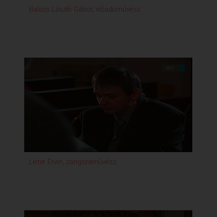
Balázs László Gábor, előadóművész
Leiter Ervin, zongoraművész