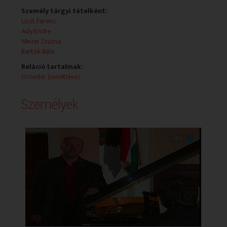
Leiter Ervin (zongoraművész)
Személy tárgyi tételként:
Balázs László Gábor (előadóművész)
Liszt Ferenc
Ady Endre
Mezei Zsuzsa
Bartók Béla
Reláció tartalmak:
Örömhír (ismétlése)
Személyek