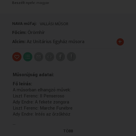
Beszélt nyelv:
magyar
VALLÁS
VALLÁS
NAVA műfaj:
VALLÁSI MŰSOR
Főcím:
Örömhír
+
Alcím:
Az Unitárius Egyház műsora
Műsorújság adatai:
Fő leírás:
A műsorban elhangzó művek:
Liszt Ferenc: II Penseroso
Ady Endre: A fekete zongora
Liszt Ferenc: Marche Funébre
Ady Endre: Intés az őrzőkhöz
...
Műsorszolgáltatói ismertető:
- Bartók Bélára emlékezünk
TÖBB
- Harangszentelés és keresztelés Magyarkúton