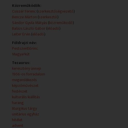
- Mezei Zsuzsa festőművész Erdélyi utazások című
Közreműködők:
kiállítása
Csiszér Ferenc
(
szerkesztőségvezető
)
- Unitárius találkozó Pestszentlőrincen
Bencze Márton
(
szerkesztő
)
- V. Kedei Zoltán kiállítása
Sándor Gyula Mátyás
(
közreműködő
)
- 1956-ra emlékezünk
Balázs László Gábor
(
előadó
)
- Adventi áhitat
Leiter Ervin
(
előadó
)
Földrajzi név:
ALKOTÓK:
Pestszentlőrinc
Magyarkút
Kocsi Zsolt (szerkesztő)
Kocsi Zsolt (rendező)
Tezaurus:
Kiss Tibor (gyártásvezető)
keresztény ünnep
Forray Tibor (operatőr)
1956-os forradalom
Janovics Sándor (operatőr)
megemlékezés
Fábián Zoltán (felvételvezető)
képzőművészet
Zubor Olivér (vágó)
festészet
Helyi Attila (vágó)
kulturális kiállítás
harang
KÖZREMŰKÖDŐK:
liturgikus tárgy
unitárius egyház
Kászoni József (lelkész)
hitélet
Sándor Gyula Mátyás (lelkész)
advent