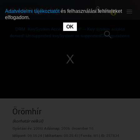
Adatvédelmi tájékoztatót
és felhasználási feltételeket
elfogadom.
This
is
OK
RÓLUNK
RÓLUNK
a
DRM: KeySystem Access Denied! -- Key system access
modal
window.
denied! Unsupported keySystem or supportedConfigurations.
SZABAD MŰSOROK
SZABAD MŰSOROK
MŰSORÚJSÁG
MŰSORÚJSÁG
GYŰJTEMÉNYEK
GYŰJTEMÉNYEK
SEGÍTHETÜNK?
SEGÍTHETÜNK?
Örömhír
(korhatár nélkül)
OKTATÁS
OKTATÁS
Gyártási év:
2006|
Adásnap:
2006. december 10.
Időpont:
09:56:24 |
Időtartam:
00:25:41|
Forrás:
M1|
ID:
257834