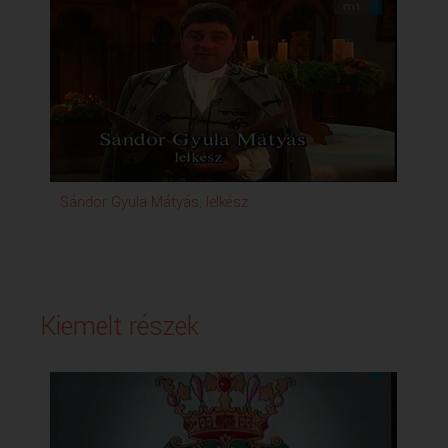
Sándor Gyula Mátyás, lelkész
Kiemelt részek