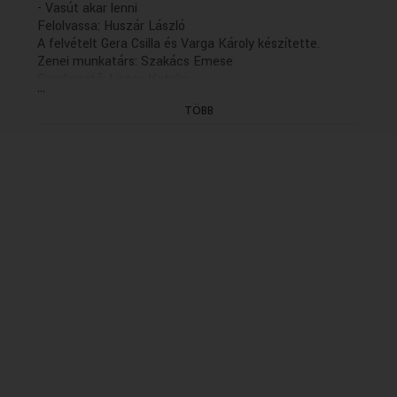
- Vasút akar lenni
Felolvassa: Huszár László
A felvételt Gera Csilla és Varga Károly készítette.
Zenei munkatárs: Szakács Emese
Szerkesztő: Liptay Katalin
...
Rendező: Szabó Kálmán (1999)
TÖBB
(következő rész: holnap K. 13.06)
(Felvétel: 1996.12.11. )