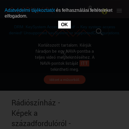
Adatvédelmi tájékoztatót
és felhasználási feltételeket
elfogadom.
This
is
OK
RÓLUNK
RÓLUNK
a
DRM: KeySystem Access Denied! -- Key system access
modal
window.
denied! Unsupported keySystem or supportedConfigurations.
SZABAD MŰSOROK
SZABAD MŰSOROK
Korlátozott tartalom. Kérjük
fáradjon be egy NAVA-pontba a
teljes videó megtekintéséhez. A
MŰSORÚJSÁG
MŰSORÚJSÁG
NAVA-pontok listáját
ITT
tekintheti meg.
Idézet a műsorból.
GYŰJTEMÉNYEK
GYŰJTEMÉNYEK
SEGÍTHETÜNK?
SEGÍTHETÜNK?
Rádiószínház -
Képek a
OKTATÁS
OKTATÁS
századfordulóról -