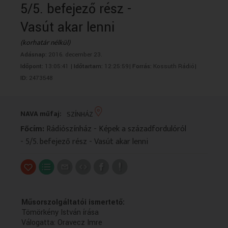
5/5. befejező rész -
VALLÁS
VALLÁS
Vasút akar lenni
(korhatár nélkül)
Adásnap:
2016. december 23.
Időpont:
13:05:41 |
Időtartam:
12:25:59|
Forrás:
Kossuth Rádió|
ID:
2473548
NAVA műfaj:
SZÍNHÁZ
Főcím:
Rádiószínház - Képek a századfordulóról
- 5/5. befejező rész - Vasút akar lenni
Műsorszolgáltatói ismertető:
Tömörkény István írása
Válogatta: Oravecz Imre