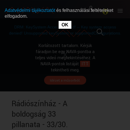
Adatvédelmi tájékoztatót
és felhasználási feltételeket
elfogadom.
This
is
OK
RÓLUNK
RÓLUNK
a
DRM: KeySystem Access Denied! -- Key system access
modal
window.
denied! Unsupported keySystem or supportedConfigurations.
SZABAD MŰSOROK
SZABAD MŰSOROK
Korlátozott tartalom. Kérjük
fáradjon be egy NAVA-pontba a
teljes videó megtekintéséhez. A
MŰSORÚJSÁG
MŰSORÚJSÁG
NAVA-pontok listáját
ITT
tekintheti meg.
Idézet a műsorból.
GYŰJTEMÉNYEK
GYŰJTEMÉNYEK
SEGÍTHETÜNK?
SEGÍTHETÜNK?
Rádiószínház - A
boldogság 33
OKTATÁS
OKTATÁS
pillanata - 33/30.