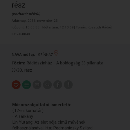
rész
VALLÁS
VALLÁS
(korhatár nélkül)
Adásnap:
2016. november 23.
Időpont:
13:05:35 |
Időtartam:
12:10:59|
Forrás:
Kossuth Rádió|
ID:
2468848
NAVA műfaj:
SZÍNHÁZ
Főcím:
Rádiószínház - A boldogság 33 pillanata -
33/30. rész
Műsorszolgáltatói ismertető:
(12-es korhatár)
- A sárkány
Lin Yutang: Az élet sója című művének
felhasználásával írta: Podmaniczky Szilárd