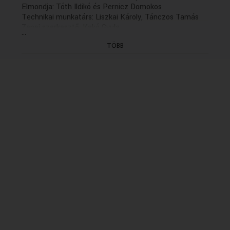
Elmondja: Tóth Ildikó és Pernicz Domokos
Technikai munkatárs: Liszkai Károly, Tánczos Tamás
Zenei szerkesztő: Kakó Gyula
...
Szerkesztő: Palotás Ágnes
TÖBB
Rendező: Solténszky Tibor
(következő rész holnap, 13.06)
(Felvétel: 2011. Újravágás: 2016.09.07.)