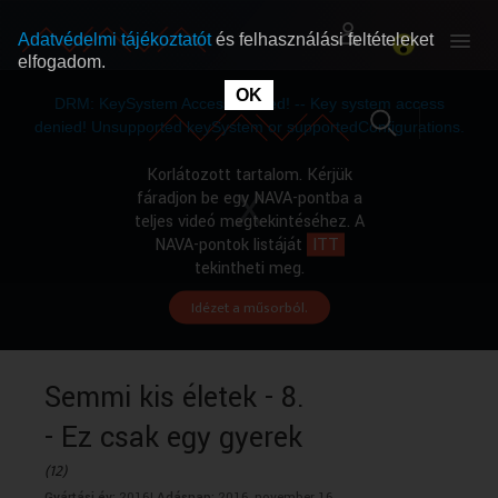
Adatvédelmi tájékoztatót
és felhasználási feltételeket
elfogadom.
This
is
OK
RÓLUNK
RÓLUNK
a
DRM: KeySystem Access Denied! -- Key system access
modal
window.
denied! Unsupported keySystem or supportedConfigurations.
SZABAD MŰSOROK
SZABAD MŰSOROK
Korlátozott tartalom. Kérjük
fáradjon be egy NAVA-pontba a
teljes videó megtekintéséhez. A
MŰSORÚJSÁG
MŰSORÚJSÁG
NAVA-pontok listáját
ITT
tekintheti meg.
Idézet a műsorból.
GYŰJTEMÉNYEK
GYŰJTEMÉNYEK
SEGÍTHETÜNK?
SEGÍTHETÜNK?
Semmi kis életek - 8.
- Ez csak egy gyerek
OKTATÁS
OKTATÁS
(12)
Gyártási év:
2016|
Adásnap:
2016. november 16.