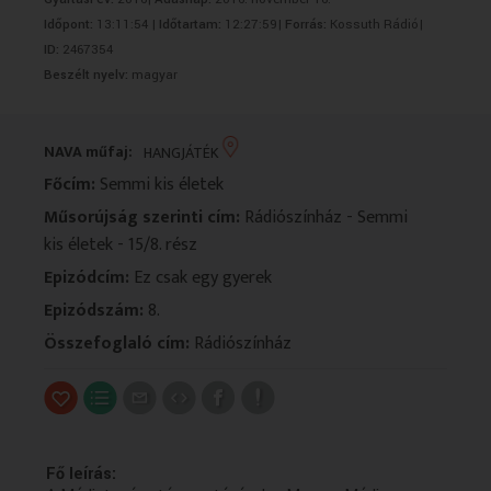
VALLÁS
VALLÁS
Időpont:
13:11:54 |
Időtartam:
12:27:59|
Forrás:
Kossuth Rádió|
ID:
2467354
Beszélt nyelv:
magyar
NAVA műfaj:
HANGJÁTÉK
Főcím:
Semmi kis életek
Műsorújság szerinti cím:
Rádiószínház - Semmi
kis életek - 15/8. rész
Epizódcím:
Ez csak egy gyerek
Epizódszám:
8.
Összefoglaló cím:
Rádiószínház
Fő leírás: