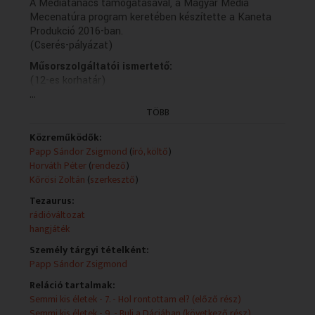
A Médiatanács támogatásával, a Magyar Média
Mecenatúra program keretében készítette a Kaneta
Produkció 2016-ban.
(Cserés-pályázat)
Műsorszolgáltatói ismertető:
(12-es korhatár)
...
- Ez csak egy gyerek
Papp Sándor Zsigmond regényének rádióváltozata
TÖBB
Szereposztás:
Eszter: Létay Dóra
Közreműködők:
Zmeura: Rácz Tibor
Papp Sándor Zsigmond
(
író, költő
)
Mihai: Dunai Tamás
Horváth Péter
(
rendező
)
Roland: Kékesi Gábor
Kőrösi Zoltán
(
szerkesztő
)
Trufa: Pataki Ferenc
Tezaurus:
Zenei szerkesztő: Hortobágyi László
rádióváltozat
Hangmérnök: Drobek Attila
hangjáték
Rendezte: Horváth Péter
A Médiatanács támogatásával, a Magyar Média
Személy tárgyi tételként:
Mecenatúra program keretében készítette a Kaneta
Papp Sándor Zsigmond
Produkció 2016-ban.
Reláció tartalmak:
(15/9. rész holnap K 13.06)
Semmi kis életek - 7. - Hol rontottam el? (előző rész)
(Cserés pályázat)
Semmi kis életek - 9. - Buli a Dáciában (következő rész)