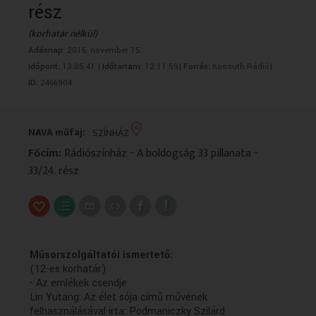
rész
VALLÁS
VALLÁS
(korhatár nélkül)
Adásnap:
2016. november 15.
Időpont:
13:05:41 |
Időtartam:
12:11:59|
Forrás:
Kossuth Rádió|
ID:
2466904
NAVA műfaj:
SZÍNHÁZ
Főcím:
Rádiószínház - A boldogság 33 pillanata -
33/24. rész
Műsorszolgáltatói ismertető:
(12-es korhatár)
- Az emlékek csendje
Lin Yutang: Az élet sója című művének
felhasználásával írta: Podmaniczky Szilárd