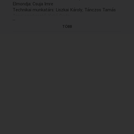
Elmondja: Csuja Imre
Technikai munkatárs: Liszkai Károly, Tánczos Tamás
Zenei szerkesztő: Kakó Gyula
...
Szerkesztő: Palotás Ágnes
TÖBB
Rendező: Solténszky Tibor
(következő rész holnap, 13.06)
(Felvétel: 2011. Újravágás: 2016.09.07.)