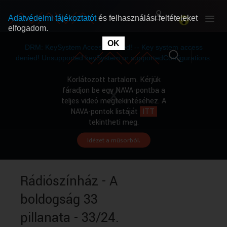
Adatvédelmi tájékoztatót
és felhasználási feltételeket
elfogadom.
This
is
OK
RÓLUNK
RÓLUNK
a
DRM: KeySystem Access Denied! -- Key system access
modal
window.
denied! Unsupported keySystem or supportedConfigurations.
SZABAD MŰSOROK
SZABAD MŰSOROK
Korlátozott tartalom. Kérjük
fáradjon be egy NAVA-pontba a
teljes videó megtekintéséhez. A
MŰSORÚJSÁG
MŰSORÚJSÁG
NAVA-pontok listáját
ITT
tekintheti meg.
Idézet a műsorból.
GYŰJTEMÉNYEK
GYŰJTEMÉNYEK
SEGÍTHETÜNK?
SEGÍTHETÜNK?
Rádiószínház - A
boldogság 33
OKTATÁS
OKTATÁS
pillanata - 33/24.