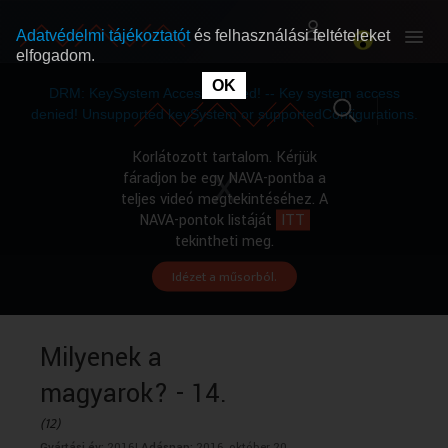
Adatvédelmi tájékoztatót
és felhasználási feltételeket
elfogadom.
This
is
OK
RÓLUNK
RÓLUNK
a
DRM: KeySystem Access Denied! -- Key system access
modal
window.
denied! Unsupported keySystem or supportedConfigurations.
SZABAD MŰSOROK
SZABAD MŰSOROK
Korlátozott tartalom. Kérjük
fáradjon be egy NAVA-pontba a
teljes videó megtekintéséhez. A
MŰSORÚJSÁG
MŰSORÚJSÁG
NAVA-pontok listáját
ITT
tekintheti meg.
Idézet a műsorból.
GYŰJTEMÉNYEK
GYŰJTEMÉNYEK
SEGÍTHETÜNK?
SEGÍTHETÜNK?
Milyenek a
magyarok? - 14.
OKTATÁS
OKTATÁS
(12)
Gyártási év:
2016|
Adásnap:
2016. október 20.