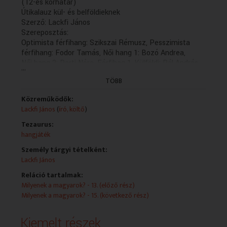
(12-es korhatár)
Útikalauz kül- és belföldieknek
Szerző: Lackfi János
Szereposztás:
Optimista férfihang: Szikszai Rémusz, Pesszimista
férfihang: Fodor Tamás, Női hang 1: Bozó Andrea,
Női hang 2: Parti Nóra, Férfihag 1.,Külföldi: Pál András,
...
Hangmérnök: Drobek Attila
TÖBB
Zenei szerkesztő: Hortobágyi László
Rendező: Szikszai Rémusz
Közreműködők:
Készült a Médiatanács támogatásával a Magyar Média
Lackfi János
(
író, költő
)
Mecenatúra program keretében.
(következő rész, holnap K. 13.11 )
Tezaurus:
(Kaneta Produkció 2016)
hangjáték
Személy tárgyi tételként:
Lackfi János
Reláció tartalmak:
Milyenek a magyarok? - 13. (előző rész)
Milyenek a magyarok? - 15. (következő rész)
Kiemelt részek