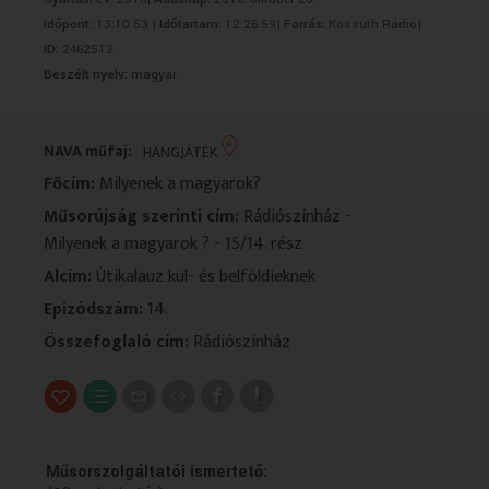
VALLÁS
VALLÁS
Időpont:
13:10:53 |
Időtartam:
12:26:59|
Forrás:
Kossuth Rádió|
ID:
2462512
Beszélt nyelv:
magyar
NAVA műfaj:
HANGJÁTÉK
Főcím:
Milyenek a magyarok?
Műsorújság szerinti cím:
Rádiószínház -
Milyenek a magyarok ? - 15/14. rész
Alcím:
Útikalauz kül- és belföldieknek
Epizódszám:
14.
Összefoglaló cím:
Rádiószínház
Műsorszolgáltatói ismertető: