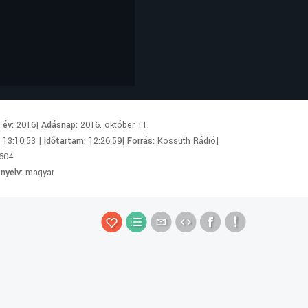
i év:
2016|
Adásnap:
2016. október 11.
:
13:10:53 |
Időtartam:
12:26:59|
Forrás:
Kossuth Rádió|
604
 nyelv:
magyar