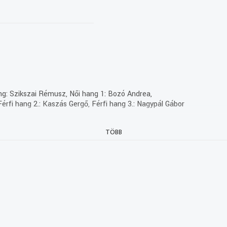
ng: Szikszai Rémusz, Női hang 1: Bozó Andrea,
 Férfi hang 2.: Kaszás Gergő, Férfi hang 3.: Nagypál Gábor
TÖBB
a Mecenatúra program keretében.