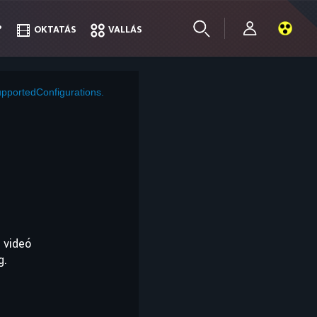
?
?
OKTATÁS
OKTATÁS
VALLÁS
VALLÁS
pportedConfigurations.
 videó
g.