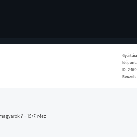
Gyártás
Időpont
ID:
2459
Beszélt
magyarok ? - 15/7. rész