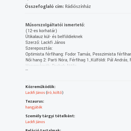
Összefoglaló cím:
Rádiószínház
Műsorszolgáltatói ismertető:
(12-es korhatár)
Útikalauz kül- és belföldieknek
Szerző: Lackfi János
Szereposztás:
Optimista férfihang: Fodor Tamás, Pesszimista férfiha
Női hang 2: Parti Nóra, Férfihag 1.,Külföldi: Pál András,
Hangmérnök: Drobek Attila
...
Zenei szerkesztő: Hortobágyi László
Rendező: Szikszai Rémusz
Készült a Médiatanács támogatásával a Magyar Médi
Közreműködők:
(következő rész, holnap K. 13.11)
Lackfi János
(
író, költő
)
(Kaneta Produkció) (2016)
Tezaurus:
hangjáték
Személy tárgyi tételként:
Lackfi János
Reláció tartalmak: