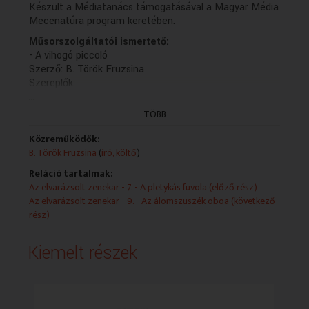
Készült a Médiatanács támogatásával a Magyar Média
Mecenatúra program keretében.
Műsorszolgáltatói ismertető:
- A vihogó piccoló
Szerző: B. Török Fruzsina
Szereplők:
...
Emma: Vida Sára, Ábel: Ács Balázs, Nagymama: Molnár
Piroska, Karmesterpálca: Koltai Róbert, Pletykás
TÖBB
fuvola: Sztarenki Dóra, Vihogó Piccoló: Tóth Eszter
Közreműködött a Magyar Rádió Szimfonikus Zenekara
Közreműködők:
Piccolószóló: Török Fruzsina
B. Török Fruzsina
(
író, költő
)
Hangmester: Bartha Roland
Reláció tartalmak:
Zenei szerkesztő: B. Török Fruzsina
Az elvarázsolt zenekar - 7. - A pletykás fuvola (előző rész)
Rendező: Vajda István
Az elvarázsolt zenekar - 9. - Az álomszuszék oboa (következő
Készült a Médiatanács támogatásával a Magyar Média
rész)
Mecenatúra program keretében.
(következő rész, holnap 19.30)
Kiemelt részek
(Cserés pályázat)
(A felvételt a Kaneta Produkció készítette 2016-ban.)