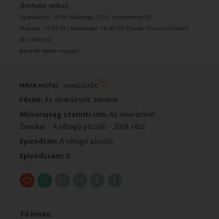
(korhatár nélkül)
VALLÁS
VALLÁS
Gyártási év:
2016|
Adásnap:
2016. szeptember 28.
Időpont:
19:29:49 |
Időtartam:
18:43:59|
Forrás:
Kossuth Rádió|
ID:
2458920
Beszélt nyelv:
magyar
NAVA műfaj:
HANGJÁTÉK
Főcím:
Az elvarázsolt zenekar
Műsorújság szerinti cím:
Az elvarázsolt
Zenekar - A vihogó piccoló - 20/8. rész
Epizódcím:
A vihogó piccoló
Epizódszám:
8.
Fő leírás: