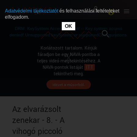
Adatvédelmi tájékoztatót
és felhasználási feltételeket
elfogadom.
This
is
OK
RÓLUNK
RÓLUNK
a
DRM: KeySystem Access Denied! -- Key system access
modal
window.
denied! Unsupported keySystem or supportedConfigurations.
SZABAD MŰSOROK
SZABAD MŰSOROK
Korlátozott tartalom. Kérjük
fáradjon be egy NAVA-pontba a
teljes videó megtekintéséhez. A
MŰSORÚJSÁG
MŰSORÚJSÁG
NAVA-pontok listáját
ITT
tekintheti meg.
Idézet a műsorból.
GYŰJTEMÉNYEK
GYŰJTEMÉNYEK
SEGÍTHETÜNK?
SEGÍTHETÜNK?
Az elvarázsolt
zenekar - 8. - A
OKTATÁS
OKTATÁS
vihogó piccoló