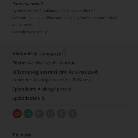
(korhatár nélkül)
VALLÁS
VALLÁS
Gyártási év:
2016|
Adásnap:
2016. szeptember 28.
Időpont:
19:29:49 |
Időtartam:
18:43:59|
Forrás:
Kossuth Rádió|
ID:
2458920
Beszélt nyelv:
magyar
NAVA műfaj:
HANGJÁTÉK
Főcím:
Az elvarázsolt zenekar
Műsorújság szerinti cím:
Az elvarázsolt
Zenekar - A vihogó piccoló - 20/8. rész
Epizódcím:
A vihogó piccoló
Epizódszám:
8.
Fő leírás: