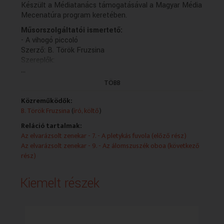
Készült a Médiatanács támogatásával a Magyar Média
Mecenatúra program keretében.
Műsorszolgáltatói ismertető:
- A vihogó piccoló
Szerző: B. Török Fruzsina
Szereplők:
...
Emma: Vida Sára, Ábel: Ács Balázs, Nagymama: Molnár
Piroska, Karmesterpálca: Koltai Róbert, Pletykás
TÖBB
fuvola: Sztarenki Dóra, Vihogó Piccoló: Tóth Eszter
Közreműködött a Magyar Rádió Szimfonikus Zenekara
Közreműködők:
Piccolószóló: Török Fruzsina
B. Török Fruzsina
(
író, költő
)
Hangmester: Bartha Roland
Reláció tartalmak:
Zenei szerkesztő: B. Török Fruzsina
Az elvarázsolt zenekar - 7. - A pletykás fuvola (előző rész)
Rendező: Vajda István
Az elvarázsolt zenekar - 9. - Az álomszuszék oboa (következő
Készült a Médiatanács támogatásával a Magyar Média
rész)
Mecenatúra program keretében.
(következő rész, holnap 19.30)
Kiemelt részek
(Cserés pályázat)
(A felvételt a Kaneta Produkció készítette 2016-ban.)