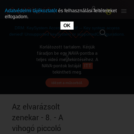
Adatvédelmi tájékoztatót
és felhasználási feltételeket
elfogadom.
This
is
OK
RÓLUNK
RÓLUNK
a
DRM: KeySystem Access Denied! -- Key system access
modal
window.
denied! Unsupported keySystem or supportedConfigurations.
SZABAD MŰSOROK
SZABAD MŰSOROK
Korlátozott tartalom. Kérjük
fáradjon be egy NAVA-pontba a
teljes videó megtekintéséhez. A
MŰSORÚJSÁG
MŰSORÚJSÁG
NAVA-pontok listáját
ITT
tekintheti meg.
Idézet a műsorból.
GYŰJTEMÉNYEK
GYŰJTEMÉNYEK
SEGÍTHETÜNK?
SEGÍTHETÜNK?
Az elvarázsolt
zenekar - 8. - A
OKTATÁS
OKTATÁS
vihogó piccoló