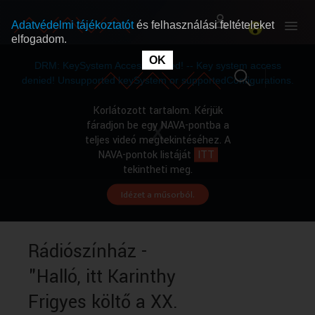
Adatvédelmi tájékoztatót
és felhasználási feltételeket
elfogadom.
This
is
OK
RÓLUNK
RÓLUNK
a
DRM: KeySystem Access Denied! -- Key system access
modal
window.
denied! Unsupported keySystem or supportedConfigurations.
SZABAD MŰSOROK
SZABAD MŰSOROK
Korlátozott tartalom. Kérjük
fáradjon be egy NAVA-pontba a
teljes videó megtekintéséhez. A
MŰSORÚJSÁG
MŰSORÚJSÁG
NAVA-pontok listáját
ITT
tekintheti meg.
Idézet a műsorból.
GYŰJTEMÉNYEK
GYŰJTEMÉNYEK
SEGÍTHETÜNK?
SEGÍTHETÜNK?
Rádiószínház -
"Halló, itt Karinthy
OKTATÁS
OKTATÁS
Frigyes költő a XX.