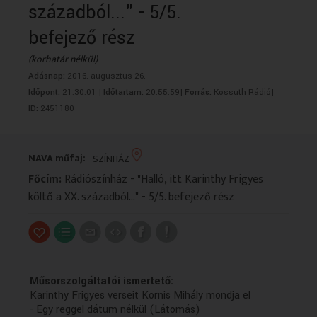
századból..." - 5/5.
VALLÁS
VALLÁS
befejező rész
(korhatár nélkül)
Adásnap:
2016. augusztus 26.
Időpont:
21:30:01 |
Időtartam:
20:55:59|
Forrás:
Kossuth Rádió|
ID:
2451180
NAVA műfaj:
SZÍNHÁZ
Főcím:
Rádiószínház - "Halló, itt Karinthy Frigyes
költő a XX. századból..." - 5/5. befejező rész
Műsorszolgáltatói ismertető:
Karinthy Frigyes verseit Kornis Mihály mondja el
- Egy reggel dátum nélkül (Látomás)