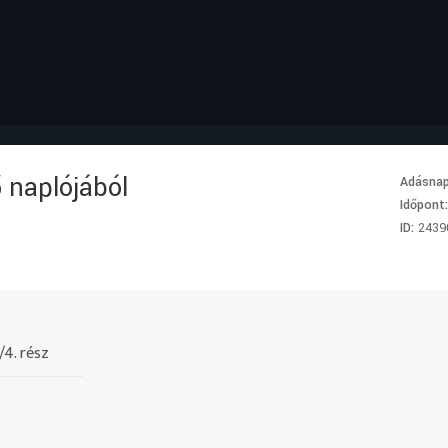
 naplójából
Adásna
Időpont
ID:
2439
/4. rész