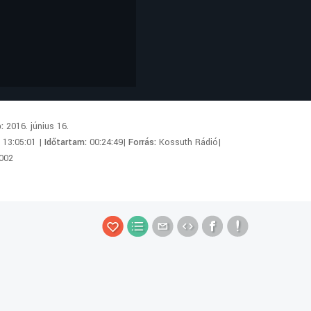
p:
2016. június 16.
:
13:05:01 |
Időtartam:
00:24:49|
Forrás:
Kossuth Rádió|
002