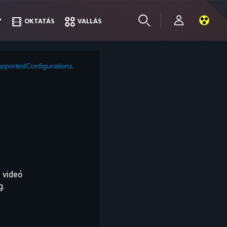
?
?
OKTATÁS
OKTATÁS
VALLÁS
VALLÁS
pportedConfigurations.
 videó
g.