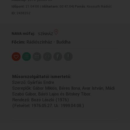
VALLÁS
VALLÁS
Időpont:
21:04:00 |
Időtartam:
00:47:04|
Forrás:
Kossuth Rádió|
ID:
2438252
NAVA műfaj:
SZÍNHÁZ
Főcím:
Rádiószínház - Buddha
Műsorszolgáltatói ismertető:
Szerző: Gyárfás Endre
Szereplők: Gábor Miklós, Béres Ilona, Avar István, Mádi
Szabó Gábor, Básti Lajos és Bitskey Tibor.
Rendező: Bozó László (1976)
(Felvétel: 1976.05.27. Ui.: 1999.04.08.)