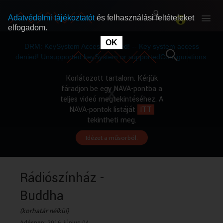
Adatvédelmi tájékoztatót
és felhasználási feltételeket
elfogadom.
This
is
OK
RÓLUNK
RÓLUNK
a
DRM: KeySystem Access Denied! -- Key system access
modal
window.
denied! Unsupported keySystem or supportedConfigurations.
SZABAD MŰSOROK
SZABAD MŰSOROK
Korlátozott tartalom. Kérjük
fáradjon be egy NAVA-pontba a
teljes videó megtekintéséhez. A
MŰSORÚJSÁG
MŰSORÚJSÁG
NAVA-pontok listáját
ITT
tekintheti meg.
Idézet a műsorból.
GYŰJTEMÉNYEK
GYŰJTEMÉNYEK
SEGÍTHETÜNK?
SEGÍTHETÜNK?
Rádiószínház -
Buddha
OKTATÁS
OKTATÁS
(korhatár nélkül)
Adásnap:
2016. június 04.