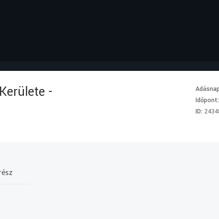
Kerülete -
Adásna
Időpont
ID:
2434
rész