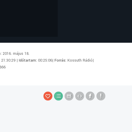
p:
2016. május 18.
:
21:30:29 |
Időtartam:
00:25:06|
Forrás:
Kossuth Rádió|
866