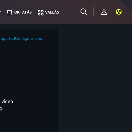
?
?
OKTATÁS
OKTATÁS
VALLÁS
VALLÁS
pportedConfigurations.
 videó
g.