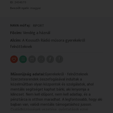
ID:
2434570
VALLÁS
VALLÁS
Beszélt nyelv:
magyar
NAVA műfaj:
RIPORT
Főcím:
Vendég a háznál
Alcím:
A Kossuth Rádió műsora gyerekekről
felnőtteknek
Műsorújság adatai:
Gyerekekről - felnőtteknek
Szerzetesrendek összefogásával indultak a
közelmúltban olyan központok és szolgálatok, ahol
mentális segítséget kaphat bárki, aki lenyomja a
kilincset. Nem kell időpont, nem kell adatlap, és a
pénztárca is otthon maradhat. A legfontosabb, hogy aki
bajban van, valódi mentális támogatáshoz jusson.
Családközösségek vezetése, gyóntatások ezrei