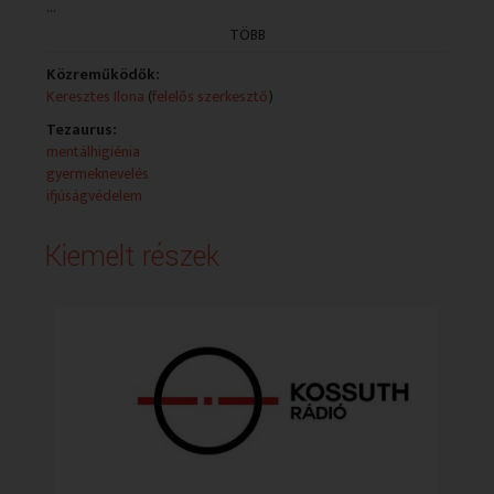
...
vezettek oda, hogy felismerték a papok és szerzetesek,
hogy szakmai támogatást kell adniuk a lelkigondozás
TÖBB
mellé.
Közreműködők:
Műsorszolgáltatói ismertető:
Keresztes Ilona
(
felelős szerkesztő
)
Tezaurus:
mentálhigiénia
gyermeknevelés
ifjúságvédelem
Kiemelt részek