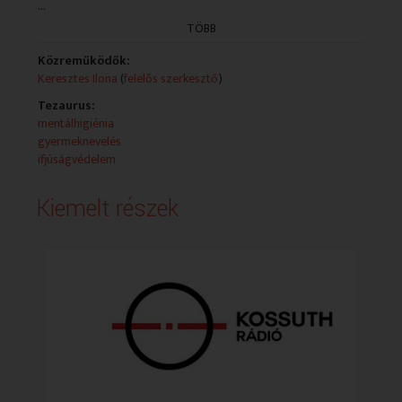
...
vezettek oda, hogy felismerték a papok és szerzetesek,
hogy szakmai támogatást kell adniuk a lelkigondozás
TÖBB
mellé.
Közreműködők:
Műsorszolgáltatói ismertető:
Keresztes Ilona
(
felelős szerkesztő
)
Tezaurus:
mentálhigiénia
gyermeknevelés
ifjúságvédelem
Kiemelt részek