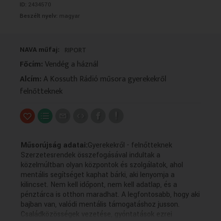
ID:
2434570
VALLÁS
VALLÁS
Beszélt nyelv:
magyar
NAVA műfaj:
RIPORT
Főcím:
Vendég a háznál
Alcím:
A Kossuth Rádió műsora gyerekekről
felnőtteknek
Műsorújság adatai:
Gyerekekről - felnőtteknek
Szerzetesrendek összefogásával indultak a
közelmúltban olyan központok és szolgálatok, ahol
mentális segítséget kaphat bárki, aki lenyomja a
kilincset. Nem kell időpont, nem kell adatlap, és a
pénztárca is otthon maradhat. A legfontosabb, hogy aki
bajban van, valódi mentális támogatáshoz jusson.
Családközösségek vezetése, gyóntatások ezrei