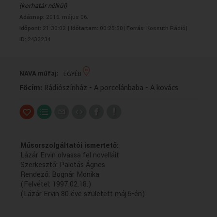
(korhatár nélkül)
VALLÁS
VALLÁS
Adásnap:
2016. május 06.
Időpont:
21:30:02 |
Időtartam:
00:25:50|
Forrás:
Kossuth Rádió|
ID:
2432234
NAVA műfaj:
EGYÉB
Főcím:
Rádiószínház - A porcelánbaba - A kovács
Műsorszolgáltatói ismertető:
Lázár Ervin olvassa fel novelláit
Szerkesztő: Palotás Ágnes
Rendező: Bognár Monika
(Felvétel: 1997.02.18.)
(Lázár Ervin 80 éve született máj.5-én)