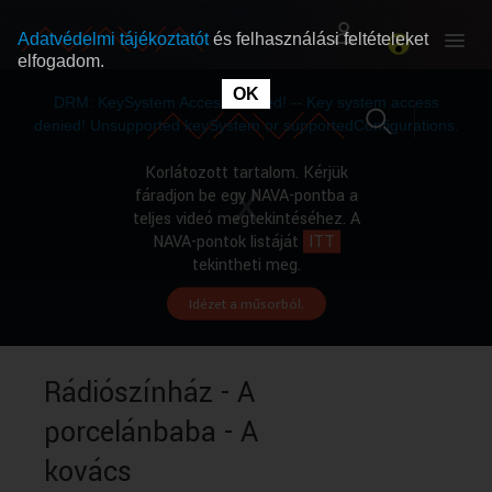
Adatvédelmi tájékoztatót
és felhasználási feltételeket
elfogadom.
This
is
OK
RÓLUNK
RÓLUNK
a
DRM: KeySystem Access Denied! -- Key system access
modal
window.
denied! Unsupported keySystem or supportedConfigurations.
SZABAD MŰSOROK
SZABAD MŰSOROK
Korlátozott tartalom. Kérjük
fáradjon be egy NAVA-pontba a
teljes videó megtekintéséhez. A
MŰSORÚJSÁG
MŰSORÚJSÁG
NAVA-pontok listáját
ITT
tekintheti meg.
Idézet a műsorból.
GYŰJTEMÉNYEK
GYŰJTEMÉNYEK
SEGÍTHETÜNK?
SEGÍTHETÜNK?
Rádiószínház - A
porcelánbaba - A
OKTATÁS
OKTATÁS
kovács