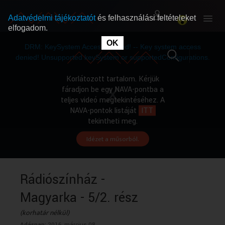
Adatvédelmi tájékoztatót
és felhasználási feltételeket
elfogadom.
This
is
OK
RÓLUNK
RÓLUNK
a
DRM: KeySystem Access Denied! -- Key system access
modal
window.
denied! Unsupported keySystem or supportedConfigurations.
SZABAD MŰSOROK
SZABAD MŰSOROK
Korlátozott tartalom. Kérjük
fáradjon be egy NAVA-pontba a
teljes videó megtekintéséhez. A
MŰSORÚJSÁG
MŰSORÚJSÁG
NAVA-pontok listáját
ITT
tekintheti meg.
Idézet a műsorból.
GYŰJTEMÉNYEK
GYŰJTEMÉNYEK
SEGÍTHETÜNK?
SEGÍTHETÜNK?
Rádiószínház -
Magyarka - 5/2. rész
OKTATÁS
OKTATÁS
(korhatár nélkül)
Adásnap:
2016. március 08.