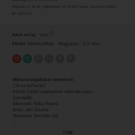
VALLÁS
VALLÁS
Időpont:
21:30:40 |
Időtartam:
00:24:42|
Forrás:
Kossuth Rádió|
ID:
2420318
NAVA műfaj:
VERS
Főcím:
Rádiószínház - Magyarka - 5/2. rész
Műsorszolgáltatói ismertető:
(16-os korhatár)
Kőrösi Zoltán regényének rádióváltozata
Szereplők:
Elbeszélő: Rába Roland
Anya: Járó Zsuzsa
Nagyanya: Bertalan Ági
Varga István: Kaszás Gergő
...
Drozdics József: Csuja Imre
TÖBB
Apáca, Ápolónő: Fekete Györgyi