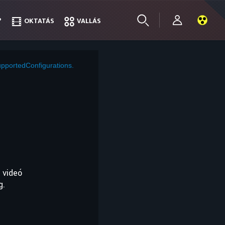
?
?
OKTATÁS
OKTATÁS
VALLÁS
VALLÁS
pportedConfigurations.
 videó
g.