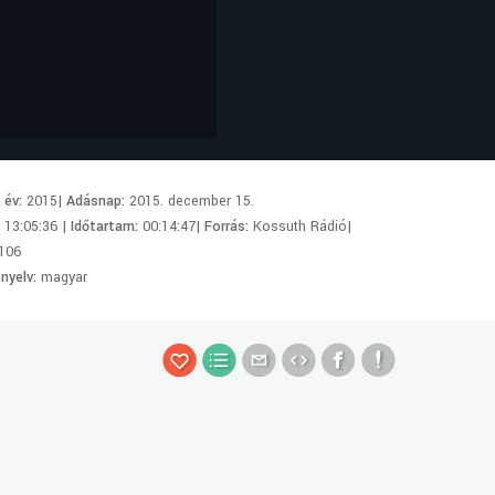
i év:
2015|
Adásnap:
2015. december 15.
:
13:05:36 |
Időtartam:
00:14:47|
Forrás:
Kossuth Rádió|
106
 nyelv:
magyar