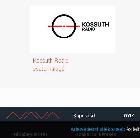
Kossuth Rádió
csatornalogó
Kapcsolat
GYIK
Adatvédelmi tájékoztatót
és fel
Hibabejelentés
Szakértői keresés