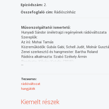
Epizódszám:
2.
Összefoglaló cím:
Rádiószínház
Műsorszolgáltatói ismertető:
Hunyadi Sándor önéletrajzi regényének rádióváltozata
Szereplők:
Az író: Mohai Tamás
Közreműködők: Gubás Gabi, Schell Judit, Molnár Guszt
Zenei szerkesztő és hangmester: Bartha Roland
Rádióra alkalmazta: Szabó Székely Ármin
Rendezte: Kőváry Katalin (2015)
...
(8/3. rész holnap 13.06)
Készítette a Thália Színház Nonprofit Kft. a Médiat
(Felvétel: 2015.03.20., Ea.: 2015.12.15.)
Tezaurus:
rádióváltozat
hangjáték
Kiemelt részek