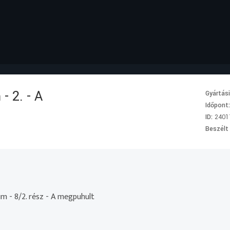
- 2. - A
Gyártás
Időpont
ID:
2401
Beszélt
um - 8/2. rész - A megpuhult