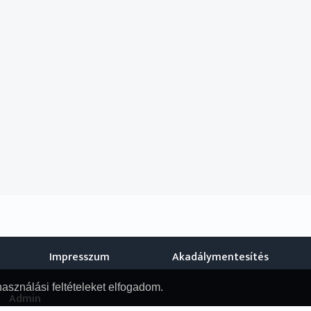
Impresszum
Akadálymentesítés
használási feltételeket elfogadom.
Admin