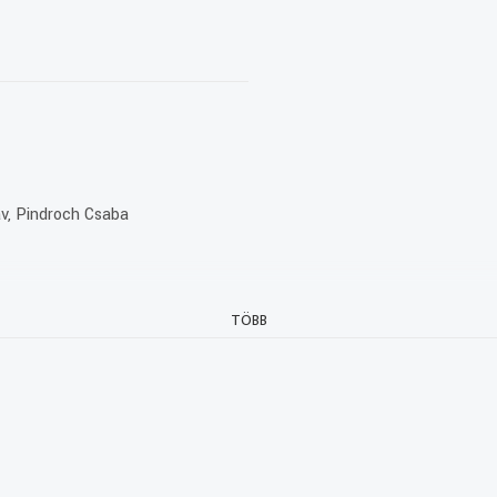
áv, Pindroch Csaba
TÖBB
anács támogatásával, a Magyar Média Mecenatúra program keretében