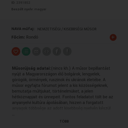
ID:
2391852
VALLÁS
VALLÁS
Beszélt nyelv:
magyar
NAVA műfaj:
NEMZETISÉGI / KISEBBSÉGI MŰSOR
+
Főcím:
Rondó
Műsorújság adatai:
(nincs kh.) A műsor bepillantást
nyújt a Magyarországon élő bolgárok, lengyelek,
görögök, örmények, ruszinok és ukránok életébe. A
műsor egyfajta fórumot jelent a kis közösségeknek,
bemutatja múltjukat, történelmüket, a jelen
hétköznapjait és ünnepeit. Fontos feladatot tölt be az
anyanyelvi kultúra ápolásában, hiszen a forgatott
anyagok többsége az adott kisebbség nyelvén készül
...
magyar feliratozással. Közreműködők: Pászti Rita
(rendező); Ducki Witek (szerkesztő); Agárdi Elektra
TÖBB
(szerkesztő); Eranyak Oganova (szerkesztő); Kjoszeva