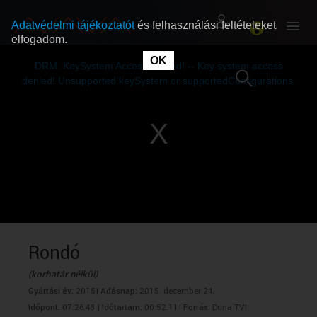
Adatvédelmi tájékoztatót
és felhasználási feltételeket
elfogadom.
This
is
OK
RÓLUNK
RÓLUNK
a
DRM: KeySystem Access Denied! -- Key system access
modal
window.
denied! Unsupported keySystem or supportedConfigurations.
SZABAD MŰSOROK
SZABAD MŰSOROK
MŰSORÚJSÁG
MŰSORÚJSÁG
GYŰJTEMÉNYEK
GYŰJTEMÉNYEK
SEGÍTHETÜNK?
SEGÍTHETÜNK?
Rondó
(korhatár nélkül)
OKTATÁS
OKTATÁS
Gyártási év:
2015|
Adásnap:
2015. december 24.
Időpont:
07:26:48 |
Időtartam:
00:52:11|
Forrás:
Duna TV|