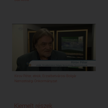
Erő
Kirov Péter, elnök, Erzsébetvárosi Bolgár
Har
Nemzetiségi Önkormányzat
Kiemelt részek