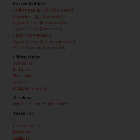
Szvetla (szerkesztő); Stefuca Viktória (szerkesztő);
Közreműködők:
Pádár Márta (felelős szerkesztő)
Varjú Frigyes
(
produkciós vezető
)
Pálosi Ervin
(
gyártásvezető
)
Teljes leirat:
Agárdi Elektra
(
műsorvezető
)
Agárdi Elektra
(
szerkesztő
)
Pászti Rita
(
rendező
)
Agárdi Elektra
(
felelős szerkesztő
)
Siklósi Beatrix
(
főszerkesztő
)
Földrajzi név:
Tótkomlós
Budapest
Nyíregyháza
Miskolc
Budapest 7. kerület
Ortelius:
Néprajz és hon- és népismeret
Tezaurus:
film
gasztronómia
karácsony
találkozó