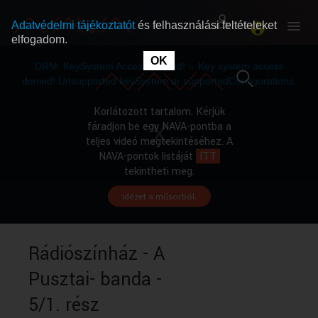
Adatvédelmi tájékoztatót
és felhasználási feltételeket
elfogadom.
This
is
OK
RÓLUNK
RÓLUNK
a
DRM: KeySystem Access Denied! -- Key system access
modal
window.
denied! Unsupported keySystem or supportedConfigurations.
SZABAD MŰSOROK
SZABAD MŰSOROK
Korlátozott tartalom. Kérjük
fáradjon be egy NAVA-pontba a
teljes videó megtekintéséhez. A
MŰSORÚJSÁG
MŰSORÚJSÁG
NAVA-pontok listáját
ITT
tekintheti meg.
Idézet a műsorból.
GYŰJTEMÉNYEK
GYŰJTEMÉNYEK
SEGÍTHETÜNK?
SEGÍTHETÜNK?
Rádiószínház - A
Pusztai- banda -
OKTATÁS
OKTATÁS
5/1. rész