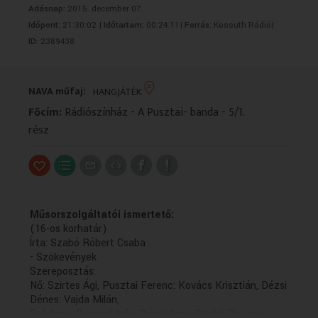
Adásnap:
2015. december 07.
VALLÁS
VALLÁS
Időpont:
21:30:02 |
Időtartam:
00:24:11|
Forrás:
Kossuth Rádió|
ID:
2389438
NAVA műfaj:
HANGJÁTÉK
Főcím:
Rádiószínház - A Pusztai- banda - 5/1.
rész
Műsorszolgáltatói ismertető:
(16-os korhatár)
Írta: Szabó Róbert Csaba
- Szökevények
Szereposztás:
Nő: Szirtes Ági, Pusztai Ferenc: Kovács Krisztián, Dézsi
Dénes: Vajda Milán,
Deli Imre: Dengyel Iván, Dézsi Ilona: Szabó Zsuzsa,