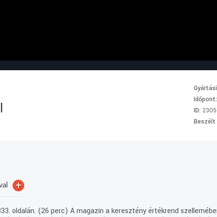
Gyártás
Időpont
l
ID:
2305
Beszélt
+
val
 333. oldalán. (26 perc) A magazin a keresztény értékrend szellemébe