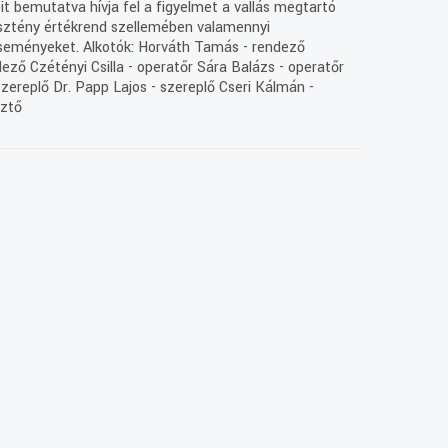
t bemutatva hívja fel a figyelmet a vallás megtartó
resztény értékrend szellemében valamennyi
 eseményeket. Alkotók: Horváth Tamás - rendező
ző Czétényi Csilla - operatőr Sára Balázs - operatőr
zereplő Dr. Papp Lajos - szereplő Cseri Kálmán -
sztő