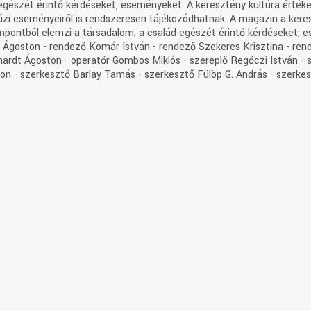
gészét érintő kérdéseket, eseményeket. A keresztény kultúra értékei
gyházi eseményeiről is rendszeresen tájékozódhatnak. A magazin a ke
zempontból elemzi a társadalom, a család egészét érintő kérdéseket,
Ágoston - rendező Komár István - rendező Szekeres Krisztina - rende
ardt Ágoston - operatőr Gombos Miklós - szereplő Regőczi István - s
ton - szerkesztő Barlay Tamás - szerkesztő Fülöp G. András - szerke