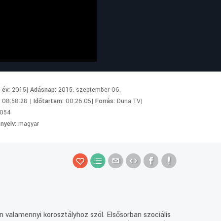
i év:
2015|
Adásnap:
2015. szeptember 06.
:
08:58:28 |
Időtartam:
00:26:05|
Forrás:
Duna TV|
054
 nyelv:
magyar
n valamennyi korosztályhoz szól. Elsősorban szociális