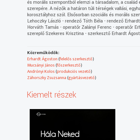
és morális szempontból elemzi a társadalom, a család e
szerepére. A nézők a határon túli térségek vallási, e
korosztályhoz szól. Elsősorban szociális és morális s
Lehoczky László - rendező Tóth Béla - rendező Erhardt 
Horváth Tamás - operatőr Zalányi Ferenc - operatőr Erh
szereplő Szekeres Krisztina - szerkesztő Erhardt Ágos
Közreműködők:
Erhardt Ágoston
(
felelős szerkesztő
)
Mucsányi János
(
főszerkesztő
)
Andrónyi Kolos
(
produkciós vezető
)
Záhorszky Zsuzsanna
(
gyártásvezető
)
Kiemelt részek