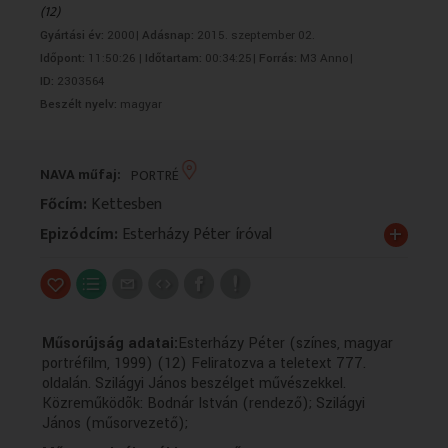
(12)
VALLÁS
VALLÁS
Gyártási év:
2000|
Adásnap:
2015. szeptember 02.
Időpont:
11:50:26 |
Időtartam:
00:34:25|
Forrás:
M3 Anno|
ID:
2303564
Beszélt nyelv:
magyar
NAVA műfaj:
PORTRÉ
Főcím:
Kettesben
+
Epizódcím:
Esterházy Péter íróval
Műsorújság adatai:
Esterházy Péter (színes, magyar
portréfilm, 1999) (12) Feliratozva a teletext 777.
oldalán. Szilágyi János beszélget művészekkel.
Közreműködõk: Bodnár István (rendező); Szilágyi
János (műsorvezető);