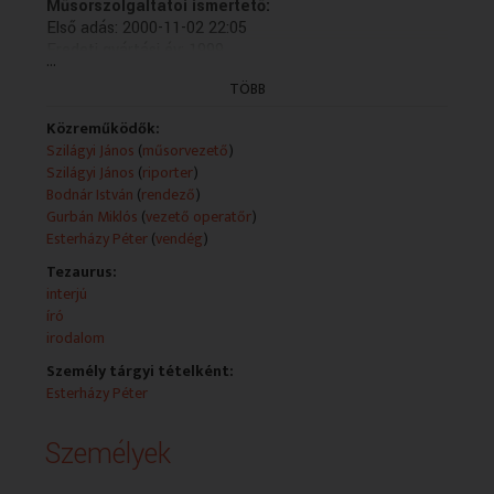
Műsorszolgáltatói ismertető:
Első adás: 2000-11-02 22:05
Eredeti gyártási év: 1999
...
TÖBB
Tartalom:
Szilágyi János Esterházy Péter íróval beszélget.
Közreműködők:
Szilágyi János
(
műsorvezető
)
Szerzők és alkotók:
Szilágyi János
(
riporter
)
1. Bodnár István Rendező
Bodnár István
(
rendező
)
2. Gurbán Miklós Vezető operatőr
Gurbán Miklós
(
vezető operatőr
)
3. Szabó Miklós Főgyártásvezető
Esterházy Péter
(
vendég
)
4. Szilágyi János Szerkesztő
5. Szilágyi János Műsorvezető
Tezaurus:
interjú
Produkció közreműködői:
író
1. Esterházy Péter író
irodalom
Személy tárgyi tételként:
Esterházy Péter
Személyek