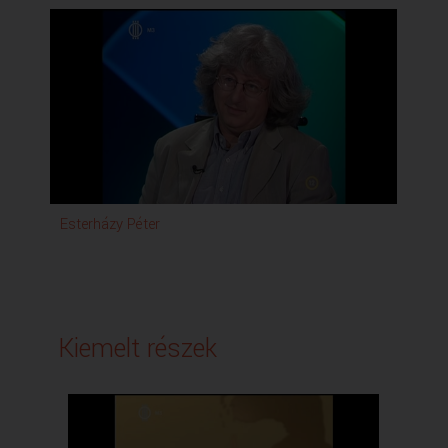
Esterházy Péter
Kiemelt részek