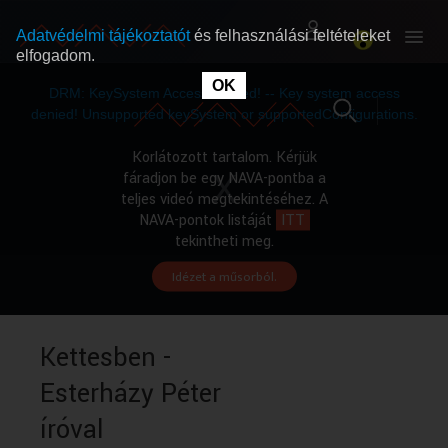
Adatvédelmi tájékoztatót
és felhasználási feltételeket
elfogadom.
This
is
OK
RÓLUNK
RÓLUNK
a
DRM: KeySystem Access Denied! -- Key system access
modal
window.
denied! Unsupported keySystem or supportedConfigurations.
SZABAD MŰSOROK
SZABAD MŰSOROK
Korlátozott tartalom. Kérjük
fáradjon be egy NAVA-pontba a
teljes videó megtekintéséhez. A
MŰSORÚJSÁG
MŰSORÚJSÁG
NAVA-pontok listáját
ITT
tekintheti meg.
Idézet a műsorból.
GYŰJTEMÉNYEK
GYŰJTEMÉNYEK
SEGÍTHETÜNK?
SEGÍTHETÜNK?
Kettesben -
Esterházy Péter
OKTATÁS
OKTATÁS
íróval