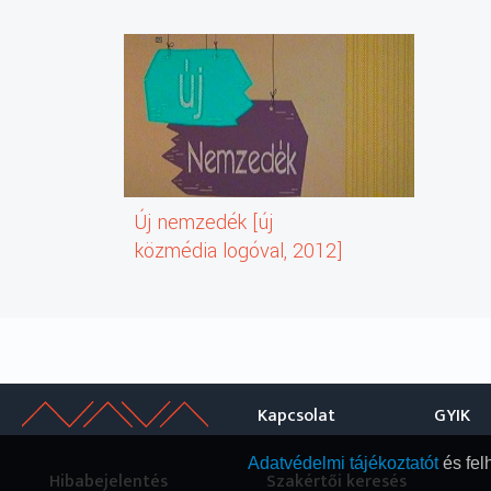
Új nemzedék [új
közmédia logóval, 2012]
Kapcsolat
GYIK
Adatvédelmi tájékoztatót
és fel
Hibabejelentés
Szakértői keresés