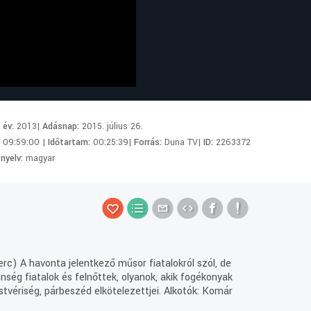
i év:
2013|
Adásnap:
2015. július 26.
:
09:59:00 |
Időtartam:
00:25:39|
Forrás:
Duna TV|
ID:
2263372
 nyelv:
magyar
c) A havonta jelentkező műsor fiatalokról szól, de
önség fiatalok és felnőttek, olyanok, akik fogékonyak
estvériség, párbeszéd elkötelezettjei. Alkotók: Komár