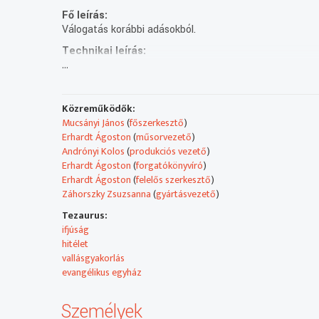
Fő leírás:
Válogatás korábbi adásokból.
Technikai leírás:
...
Közreműködők:
Mucsányi János
(
főszerkesztő
)
Erhardt Ágoston
(
műsorvezető
)
Andrónyi Kolos
(
produkciós vezető
)
Erhardt Ágoston
(
forgatókönyvíró
)
Erhardt Ágoston
(
felelős szerkesztő
)
Záhorszky Zsuzsanna
(
gyártásvezető
)
Tezaurus:
ifjúság
hitélet
vallásgyakorlás
evangélikus egyház
Személyek