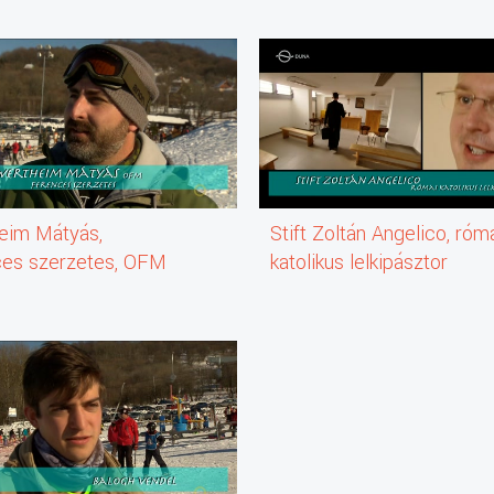
eim Mátyás,
Stift Zoltán Angelico, róm
ces szerzetes, OFM
katolikus lelkipásztor