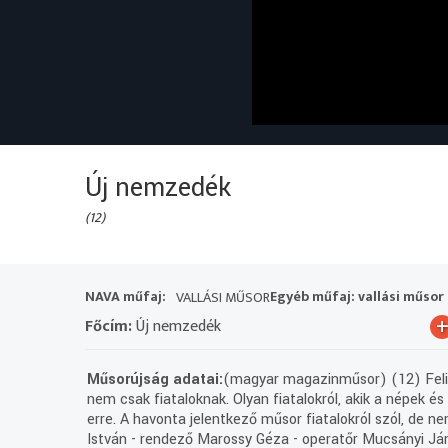
Új nemzedék
(12)
NAVA műfaj:
Egyéb műfaj: vallási műsor
VALLÁSI MŰSOR
Főcím:
Új nemzedék
Műsorújság adatai:
(magyar magazinműsor) (12) Felira
nem csak fiataloknak. Olyan fiatalokról, akik a népek és
erre. A havonta jelentkező műsor fiatalokról szól, de ne
István - rendező Marossy Géza - operatőr Mucsányi Já