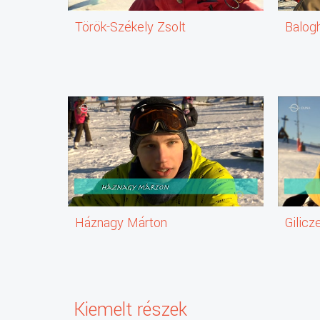
Török-Székely Zsolt
Balog
Háznagy Márton
Gilicz
Kiemelt részek