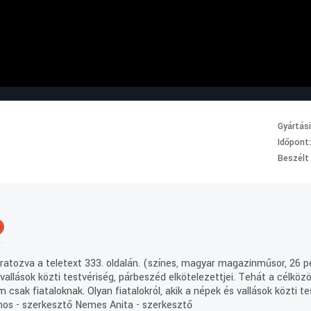
Gyártás
Időpont
Beszélt
+
tozva a teletext 333. oldalán. (színes, magyar magazinműsor, 26 per
 vallások közti testvériség, párbeszéd elkötelezettjei. Tehát a célköz
m csak fiataloknak. Olyan fiatalokról, akik a népek és vallások közti t
nos - szerkesztő Nemes Anita - szerkesztő