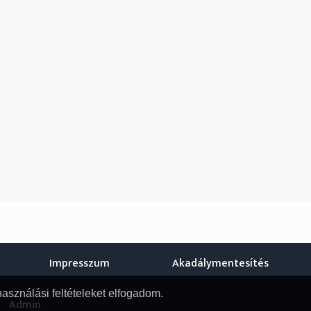
Impresszum
Akadálymentesítés
használási feltételeket elfogadom.
Admin