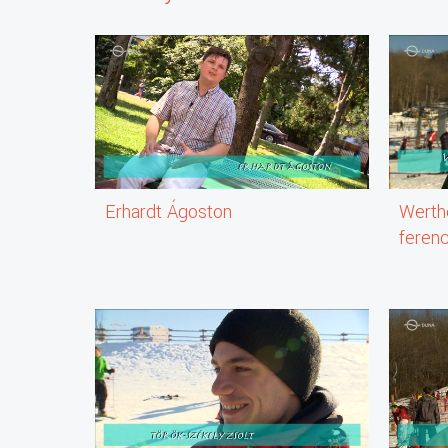
Erhardt Ágoston
Werth
feren