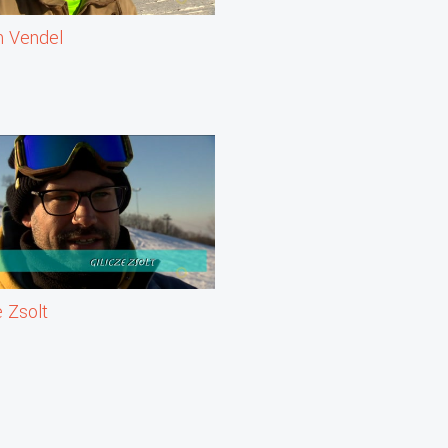
h Vendel
e Zsolt