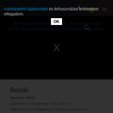
Adatvédelmi tájékoztatót
és felhasználási feltételeket
elfogadom.
This
is
OK
RÓLUNK
RÓLUNK
a
DRM: KeySystem Access Denied! -- Key system access
modal
window.
denied! Unsupported keySystem or supportedConfigurations.
SZABAD MŰSOROK
SZABAD MŰSOROK
MŰSORÚJSÁG
MŰSORÚJSÁG
GYŰJTEMÉNYEK
GYŰJTEMÉNYEK
SEGÍTHETÜNK?
SEGÍTHETÜNK?
Rondó
(korhatár nélkül)
OKTATÁS
OKTATÁS
Gyártási év:
2015|
Adásnap:
2015. július 23.
Időpont:
06:01:06 |
Időtartam:
00:25:45|
Forrás:
Duna TV|