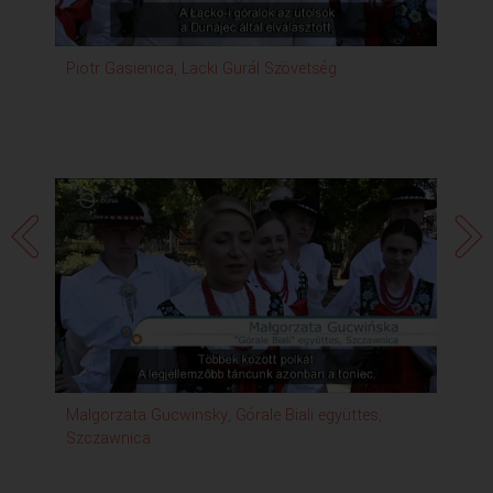
Piotr Gasienica, Lacki Gurál Szövetség
Jo
Malgorzata Gucwinsky, Górale Biali együttes,
An
Szczawnica