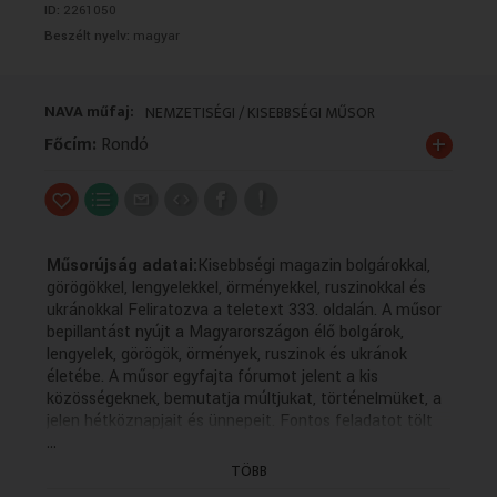
ID:
2261050
VALLÁS
VALLÁS
Beszélt nyelv:
magyar
NAVA műfaj:
NEMZETISÉGI / KISEBBSÉGI MŰSOR
+
Főcím:
Rondó
Műsorújság adatai:
Kisebbségi magazin bolgárokkal,
görögökkel, lengyelekkel, örményekkel, ruszinokkal és
ukránokkal Feliratozva a teletext 333. oldalán. A műsor
bepillantást nyújt a Magyarországon élő bolgárok,
lengyelek, görögök, örmények, ruszinok és ukránok
életébe. A műsor egyfajta fórumot jelent a kis
közösségeknek, bemutatja múltjukat, történelmüket, a
jelen hétköznapjait és ünnepeit. Fontos feladatot tölt
...
be az anyanyelvi kultúra ápolásában, hiszen a forgatott
anyagok többsége az adott kisebbség nyelvén készül
TÖBB
magyar feliratozással. Alkotók: Pászti Rita - rendező