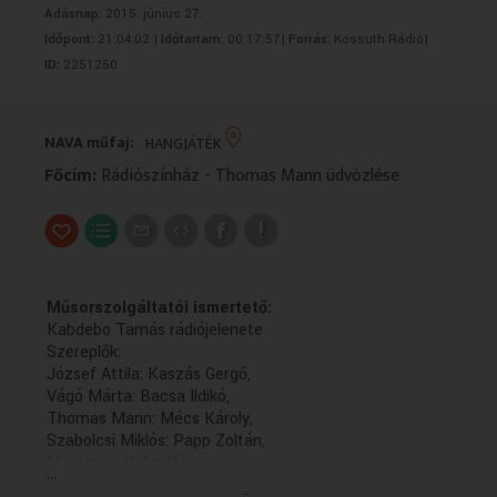
Adásnap:
2015. június 27.
VALLÁS
VALLÁS
Időpont:
21:04:02 |
Időtartam:
00:17:57|
Forrás:
Kossuth Rádió|
ID:
2251250
NAVA műfaj:
HANGJÁTÉK
Főcím:
Rádiószínház - Thomas Mann üdvözlése
Műsorszolgáltatói ismertető:
Kabdebo Tamás rádiójelenete
Szereplők:
József Attila: Kaszás Gergő,
Vágó Márta: Bacsa Ildikó,
Thomas Mann: Mécs Károly,
Szabolcsi Miklós: Papp Zoltán,
Mindenes: Vallai Péter
...
A felvételt Kosárszky Péter készítette