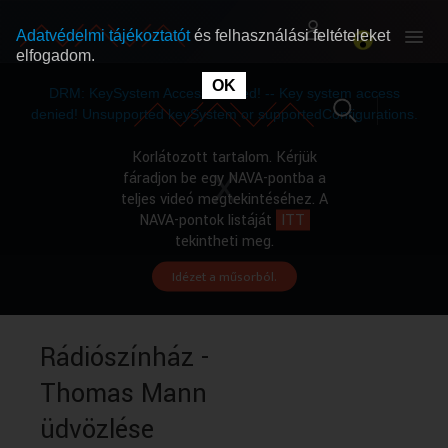
Adatvédelmi tájékoztatót
és felhasználási feltételeket
elfogadom.
This
is
OK
RÓLUNK
RÓLUNK
a
DRM: KeySystem Access Denied! -- Key system access
modal
window.
denied! Unsupported keySystem or supportedConfigurations.
SZABAD MŰSOROK
SZABAD MŰSOROK
Korlátozott tartalom. Kérjük
fáradjon be egy NAVA-pontba a
teljes videó megtekintéséhez. A
MŰSORÚJSÁG
MŰSORÚJSÁG
NAVA-pontok listáját
ITT
tekintheti meg.
Idézet a műsorból.
GYŰJTEMÉNYEK
GYŰJTEMÉNYEK
SEGÍTHETÜNK?
SEGÍTHETÜNK?
Rádiószínház -
Thomas Mann
OKTATÁS
OKTATÁS
üdvözlése