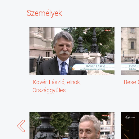
Személyek
Kövér László, elnök,
Bese G
Országgyűlés