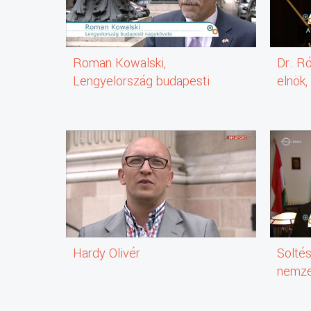
Roman Kowalski,
Dr. R
Lengyelország budapesti
elnök
nagykövete
Önkor
Hardy Olivér
Soltés
nemzet
társad
felelő