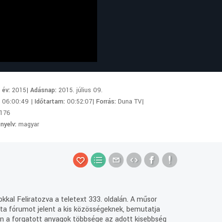
i év:
2015|
Adásnap:
2015. július 09.
:
06:00:49 |
Időtartam:
00:52:07|
Forrás:
Duna TV|
176
 nyelv:
magyar
okkal Feliratozva a teletext 333. oldalán. A műsor
jta fórumot jelent a kis közösségeknek, bemutatja
szen a forgatott anyagok többsége az adott kisebbség