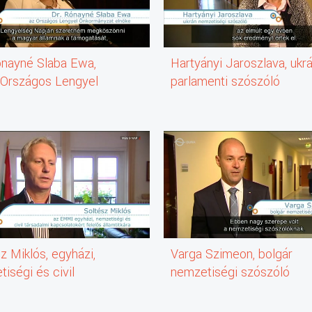
ónayné Slaba Ewa,
Hartyányi Jaroszlava, ukr
, Országos Lengyel
parlamenti szószóló
mányzat
z Miklós, egyházi,
Varga Szimeon, bolgár
iségi és civil
nemzetiségi szószóló
almi kapcsolatokért
s államtitkár, EMMI