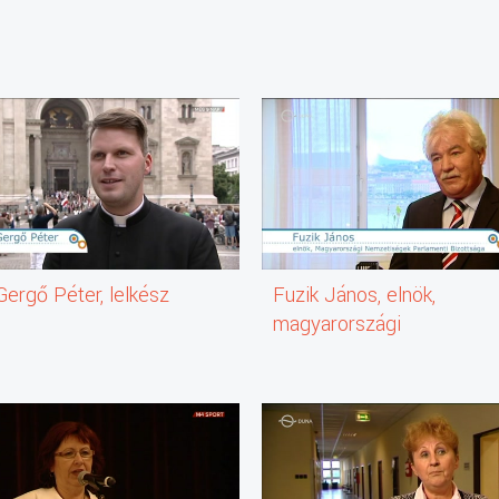
ergő Péter, lelkész
Fuzik János, elnök,
magyarországi
nemzetiségek parlamenti
bizottsága