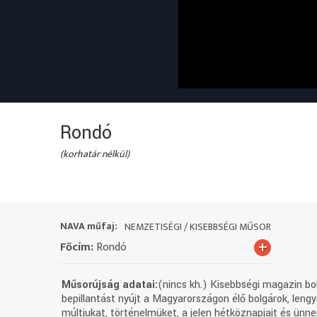
Rondó
(korhatár nélkül)
NAVA műfaj:
NEMZETISÉGI / KISEBBSÉGI MŰSOR
+
Főcím:
Rondó
Műsorújság adatai:
(nincs kh.) Kisebbségi magazin bol
bepillantást nyújt a Magyarországon élő bolgárok, leng
múltjukat, történelmüket, a jelen hétköznapjait és ünn