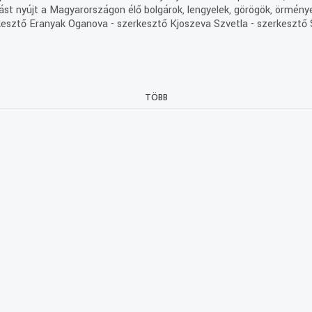
ást nyújt a Magyarországon élő bolgárok, lengyelek, görögök, örmények
kesztő Eranyak Oganova - szerkesztő Kjoszeva Szvetla - szerkesztő S
TÖBB