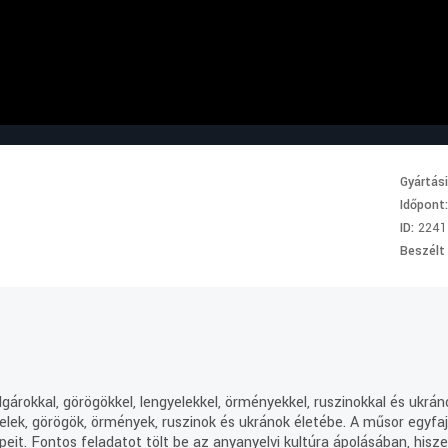
Gyártás
Időpont
ID:
2241
Beszélt
gárokkal, görögökkel, lengyelekkel, örményekkel, ruszinokkal és ukrán
yelek, görögök, örmények, ruszinok és ukránok életébe. A műsor egyfa
epeit. Fontos feladatot tölt be az anyanyelvi kultúra ápolásában, hi