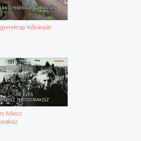
 gyereknap Kőbányán
es Mikisz
orakisz