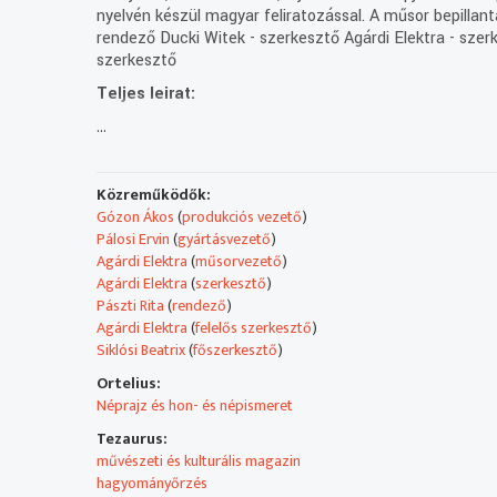
nyelvén készül magyar feliratozással. A műsor bepillant
rendező Ducki Witek - szerkesztő Agárdi Elektra - szer
szerkesztő
Teljes leirat:
...
Közreműködők:
Gózon Ákos
(
produkciós vezető
)
Pálosi Ervin
(
gyártásvezető
)
Agárdi Elektra
(
műsorvezető
)
Agárdi Elektra
(
szerkesztő
)
Pászti Rita
(
rendező
)
Agárdi Elektra
(
felelős szerkesztő
)
Siklósi Beatrix
(
főszerkesztő
)
Ortelius:
Néprajz és hon- és népismeret
Tezaurus:
művészeti és kulturális magazin
hagyományőrzés