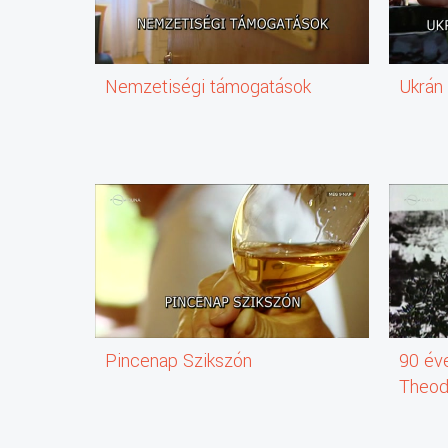
Nemzetiségi támogatások
Ukrán
Pincenap Szikszón
90 év
Theod