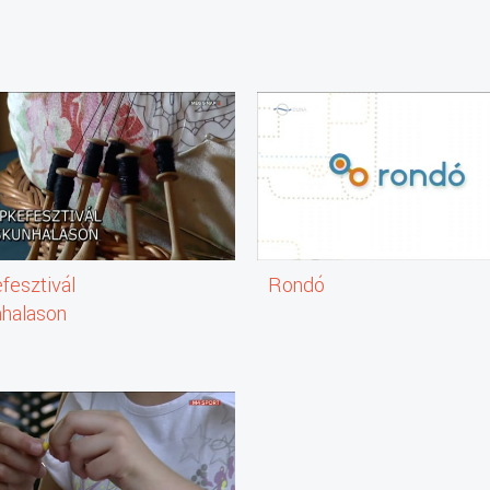
fesztivál
Rondó
nhalason