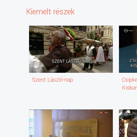
Kiemelt részek
Szent László-nap
Csipke
Kisku