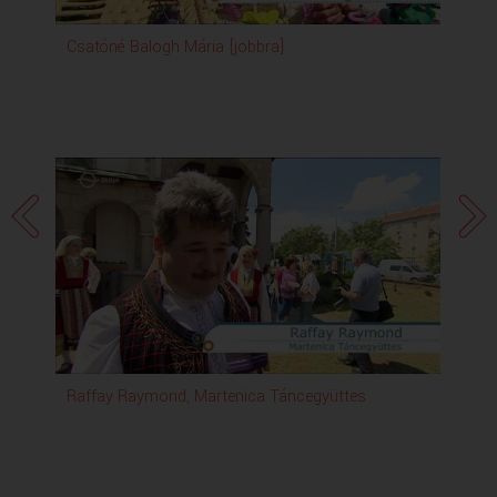
Csatóné Balogh Mária [jobbra]
Mis
Bo
Raffay Raymond, Martenica Táncegyüttes
Maj
Ön