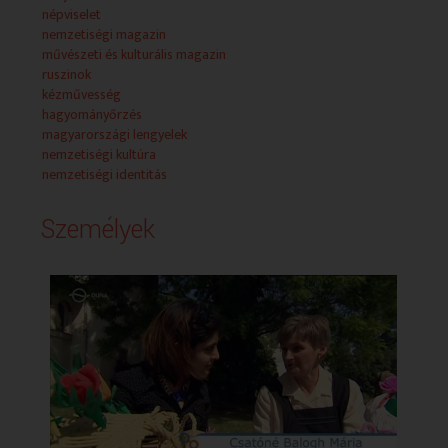
népviselet
nemzetiségi magazin
művészeti és kulturális magazin
ruszinok
kézművesség
hagyományőrzés
magyarországi lengyelek
nemzetiségi kultúra
nemzetiségi identitás
Személyek