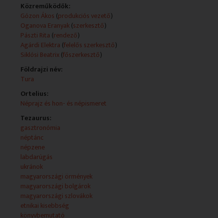
Magyarországon élő bolgárok, lengyelek, görögök,
Közreműködők:
örmények, ruszinok és ukránok életébe. Alkotók: Pászti
Gózon Ákos
(
produkciós vezető
)
Rita - rendező Ducki Witek - szerkesztő Agárdi Elektra -
Oganova Eranyak
(
szerkesztő
)
szerkesztő Eranyak Oganova - szerkesztő Kjoszeva
Pászti Rita
(
rendező
)
Szvetla - szerkesztő Stefuca Viktória - szerkesztő
Agárdi Elektra
(
felelős szerkesztő
)
Pádár Márta - felelős szerkesztő
Siklósi Beatrix
(
főszerkesztő
)
Teljes leirat:
Földrajzi név:
Tura
Ortelius:
Néprajz és hon- és népismeret
Tezaurus:
gasztronómia
néptánc
népzene
labdarúgás
ukránok
magyarországi örmények
magyarországi bolgárok
magyarországi szlovákok
etnikai kisebbség
könyvbemutató