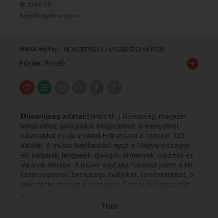
ID:
2204788
VALLÁS
VALLÁS
Beszélt nyelv:
magyar
NAVA műfaj:
NEMZETISÉGI / KISEBBSÉGI MŰSOR
+
Főcím:
Rondó
Műsorújság adatai:
(nincs kh.) Kisebbségi magazin
bolgárokkal, görögökkel, lengyelekkel, örményekkel,
ruszinokkal és ukránokkal Feliratozva a teletext 333.
oldalán. A műsor bepillantást nyújt a Magyarországon
élő bolgárok, lengyelek, görögök, örmények, ruszinok és
ukránok életébe. A műsor egyfajta fórumot jelent a kis
közösségeknek, bemutatja múltjukat, történelmüket, a
jelen hétköznapjait és ünnepeit. Fontos feladatot tölt
...
be az anyanyelvi kultúra ápolásában, hiszen a forgatott
anyagok többsége az adott kisebbség nyelvén készül
TÖBB
magyar feliratozással. A műsor bepillantást nyújt a