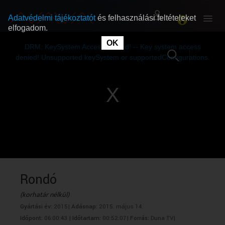
Adatvédelmi tájékoztatót
és felhasználási feltételeket
elfogadom.
This
is
OK
RÓLUNK
RÓLUNK
a
DRM: KeySystem Access Denied! -- Key system access
modal
window.
denied! Unsupported keySystem or supportedConfigurations.
SZABAD MŰSOROK
SZABAD MŰSOROK
MŰSORÚJSÁG
MŰSORÚJSÁG
GYŰJTEMÉNYEK
GYŰJTEMÉNYEK
SEGÍTHETÜNK?
SEGÍTHETÜNK?
Rondó
(korhatár nélkül)
OKTATÁS
OKTATÁS
Gyártási év:
2015|
Adásnap:
2015. május 14.
Időpont:
06:00:43 |
Időtartam:
00:52:07|
Forrás:
Duna TV|