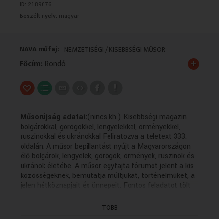
ID:
2189076
VALLÁS
VALLÁS
Beszélt nyelv:
magyar
NAVA műfaj:
NEMZETISÉGI / KISEBBSÉGI MŰSOR
+
Főcím:
Rondó
Műsorújság adatai:
(nincs kh.) Kisebbségi magazin
bolgárokkal, görögökkel, lengyelekkel, örményekkel,
ruszinokkal és ukránokkal Feliratozva a teletext 333.
oldalán. A műsor bepillantást nyújt a Magyarországon
élő bolgárok, lengyelek, görögök, örmények, ruszinok és
ukránok életébe. A műsor egyfajta fórumot jelent a kis
közösségeknek, bemutatja múltjukat, történelmüket, a
jelen hétköznapjait és ünnepeit. Fontos feladatot tölt
...
be az anyanyelvi kultúra ápolásában, hiszen a forgatott
anyagok többsége az adott kisebbség nyelvén készül
TÖBB
magyar feliratozással. A műsor bepillantást nyújt a