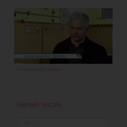
Hondromatidisz Mihalisz
Dav
Kiemelt részek