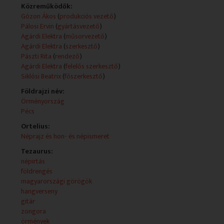
Magyarországon élő bolgárok, lengyelek, görögök,
Közreműködők:
örmények, ruszinok és ukránok életébe. Alkotók: Pászti
Gózon Ákos
(
produkciós vezető
)
Rita - rendező Ducki Witek - szerkesztő Agárdi Elektra -
Pálosi Ervin
(
gyártásvezető
)
szerkesztő Eranyak Oganova - szerkesztő Kjoszeva
Agárdi Elektra
(
műsorvezető
)
Szvetla - szerkesztő Stefuca Viktória - szerkesztő
Agárdi Elektra
(
szerkesztő
)
Pádár Márta - felelős szerkesztő
Pászti Rita
(
rendező
)
Agárdi Elektra
(
felelős szerkesztő
)
Műsorszolgáltatói ismertető:
Siklósi Beatrix
(
főszerkesztő
)
Tartalom:
- ÖREGDIÁKTALÁLKOZÓ
Földrajzi név:
Ebben az iskolában valaha sok görög kisgyerek koptatta
Örményország
a padokat. A kisgyerekek azóta felnőttek, és
Pécs
szétszóródtak a világban. Az idén 50 éves egykori
Ortelius:
Lakatos utcai általános iskola görög tanulói a jubileum
Néprajz és hon- és népismeret
alkalmából osztálytalálkozót szerveztek.
Tezaurus:
- NEMZETISÉGI HÍREK
népirtás
- Nemzetiségi Kultúrák Napja
földrengés
- Örmény Emléknap Szegeden
magyarországi görögök
- Baranyai körkép Pécsett – Ruszin kiállítás
hangverseny
gitár
- ÖRMÉNY FOTÓKIÁLLÍTÁS
zongora
A következő percekben egy fotókiállításra látogaunk el,
örmények