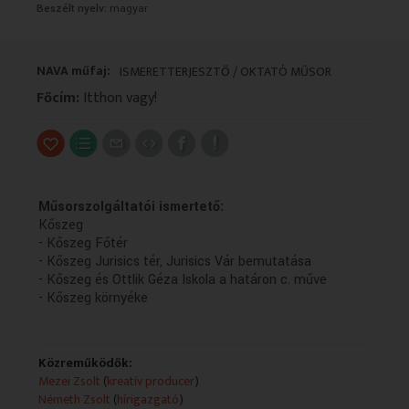
Beszélt nyelv:
magyar
VALLÁS
VALLÁS
NAVA műfaj:
ISMERETTERJESZTŐ / OKTATÓ MŰSOR
Főcím:
Itthon vagy!
Műsorszolgáltatói ismertető:
Kőszeg
- Kőszeg Főtér
- Kőszeg Jurisics tér, Jurisics Vár bemutatása
- Kőszeg és Ottlik Géza Iskola a határon c. műve
- Kőszeg környéke
Közreműködők:
Mezei Zsolt
(
kreatív producer
)
Németh Zsolt
(
hírigazgató
)