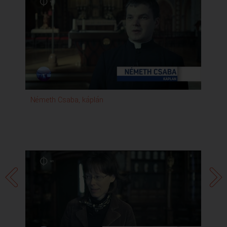
Németh Csaba, káplán
Fűz