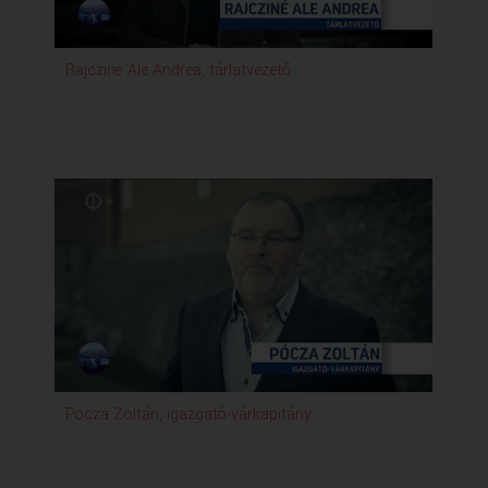
Rajcziné Ale Andrea, tárlatvezető
He
Pócza Zoltán, igazgató-várkapitány
Feh