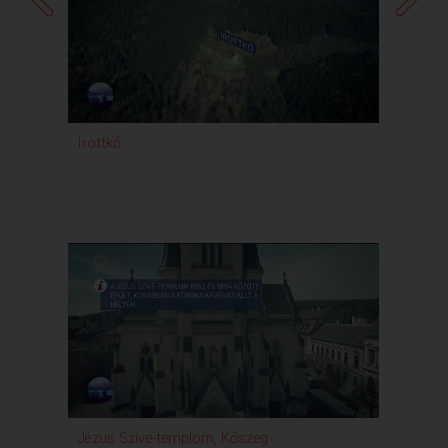
Írottkő
Az egy
növend
Géza 
emlék
Jézus Szíve-templom, Kőszeg
Sgraff